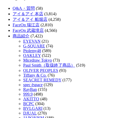
Q&A・質問
(58)
アイ＆アイ 本店
(3,814)
アイ＆アイ 船堀店
(4,258)
FaceOn 瑞江店
(2,810)
FaceOn 武蔵境店
(4,566)
商品紹介
(7,422)
EYEVAN
(21)
G-SQUARE
(74)
Ptolemy48
(589)
OAKLEY
(522)
Micedraw Tokyo
(73)
Paul Smith（取扱終了商品）
(519)
OLIVER PEOPLES
(93)
Tiffany & Co.
(76)
SEACRET REMEDY
(177)
spec ēspace
(129)
RayBan
(155)
999.9
(498)
AKITTO
(48)
BCPC
(304)
BVLGARI
(13)
DJUAL
(270)
JAPONISM
(188)