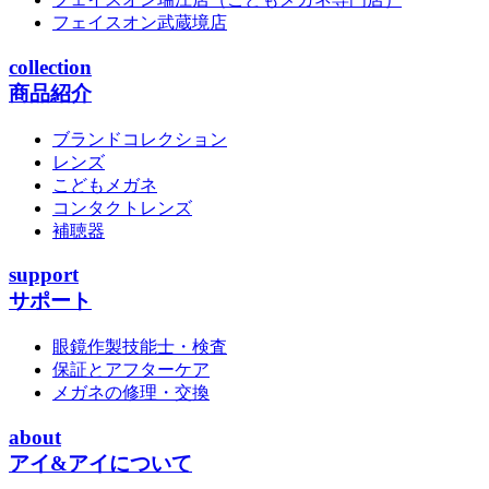
フェイスオン武蔵境店
collection
商品紹介
ブランドコレクション
レンズ
こどもメガネ
コンタクトレンズ
補聴器
support
サポート
眼鏡作製技能士・検査
保証とアフターケア
メガネの修理・交換
about
アイ&アイについて