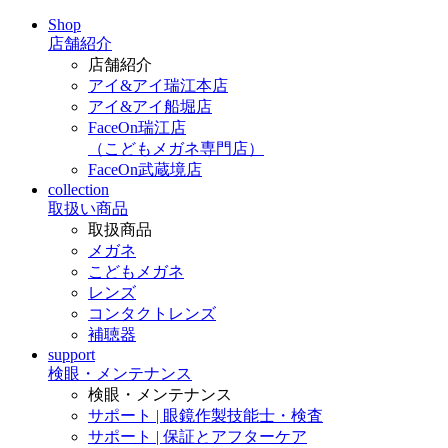
Shop
店舗紹介
店舗紹介
アイ&アイ瑞江本店
アイ&アイ船堀店
FaceOn瑞江店
（こどもメガネ専門店）
FaceOn武蔵境店
collection
取扱い商品
取扱商品
メガネ
こどもメガネ
レンズ
コンタクトレンズ
補聴器
support
検眼・メンテナンス
検眼・メンテナンス
サポート | 眼鏡作製技能士・検査
サポート | 保証とアフターケア