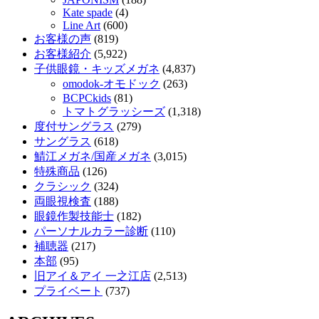
Kate spade
(4)
Line Art
(600)
お客様の声
(819)
お客様紹介
(5,922)
子供眼鏡・キッズメガネ
(4,837)
omodok-オモドック
(263)
BCPCkids
(81)
トマトグラッシーズ
(1,318)
度付サングラス
(279)
サングラス
(618)
鯖江メガネ/国産メガネ
(3,015)
特殊商品
(126)
クラシック
(324)
両眼視検査
(188)
眼鏡作製技能士
(182)
パーソナルカラー診断
(110)
補聴器
(217)
本部
(95)
旧アイ＆アイ 一之江店
(2,513)
プライベート
(737)