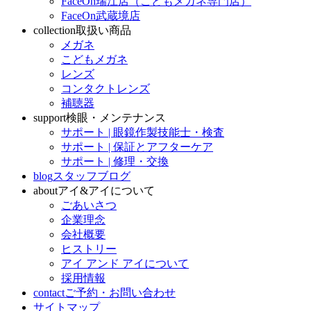
FaceOn瑞江店（こどもメガネ専門店）
FaceOn武蔵境店
collection
取扱い商品
メガネ
こどもメガネ
レンズ
コンタクトレンズ
補聴器
support
検眼・メンテナンス
サポート | 眼鏡作製技能士・検査
サポート | 保証とアフターケア
サポート | 修理・交換
blog
スタッフブログ
about
アイ&アイについて
ごあいさつ
企業理念
会社概要
ヒストリー
アイ アンド アイについて
採用情報
contact
ご予約・お問い合わせ
サイトマップ