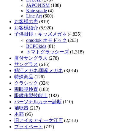
JAPONISM
(188)
Kate spade
(4)
Line Art
(600)
お客様の声
(819)
お客様紹介
(5,920)
子供眼鏡・キッズメガネ
(4,835)
omodok-オモドック
(263)
BCPCkids
(81)
トマトグラッシーズ
(1,318)
度付サングラス
(278)
サングラス
(616)
鯖江メガネ/国産メガネ
(3,014)
特殊商品
(126)
クラシック
(324)
両眼視検査
(188)
眼鏡作製技能士
(182)
パーソナルカラー診断
(110)
補聴器
(217)
本部
(95)
旧アイ＆アイ 一之江店
(2,513)
プライベート
(737)