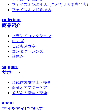
フェイスオン瑞江店
（こどもメガネ専門店）
フェイスオン武蔵境店
collection
商品紹介
ブランドコレクション
レンズ
こどもメガネ
コンタクトレンズ
補聴器
support
サポート
眼鏡作製技能士・検査
保証とアフターケア
メガネの修理・交換
about
アイ&アイについて