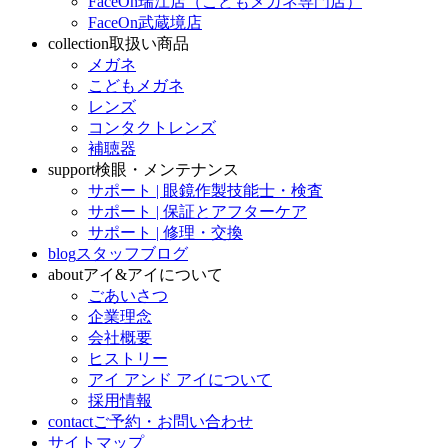
FaceOn瑞江店（こどもメガネ専門店）
FaceOn武蔵境店
collection
取扱い商品
メガネ
こどもメガネ
レンズ
コンタクトレンズ
補聴器
support
検眼・メンテナンス
サポート | 眼鏡作製技能士・検査
サポート | 保証とアフターケア
サポート | 修理・交換
blog
スタッフブログ
about
アイ&アイについて
ごあいさつ
企業理念
会社概要
ヒストリー
アイ アンド アイについて
採用情報
contact
ご予約・お問い合わせ
サイトマップ