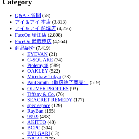
Category
Q&A・質問
(58)
アイ＆アイ 本店
(3,813)
アイ＆アイ 船堀店
(4,256)
FaceOn 瑞江店
(2,808)
FaceOn 武蔵境店
(4,564)
商品紹介
(7,419)
EYEVAN
(21)
G-SQUARE
(74)
Ptolemy48
(589)
OAKLEY
(522)
Micedraw Tokyo
(73)
Paul Smith（取扱終了商品）
(519)
OLIVER PEOPLES
(93)
Tiffany & Co.
(76)
SEACRET REMEDY
(177)
spec ēspace
(129)
RayBan
(155)
999.9
(498)
AKITTO
(48)
BCPC
(304)
BVLGARI
(13)
DJUAL
(270)