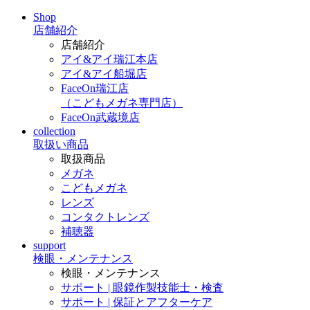
Shop
店舗紹介
店舗紹介
アイ&アイ瑞江本店
アイ&アイ船堀店
FaceOn瑞江店
（こどもメガネ専門店）
FaceOn武蔵境店
collection
取扱い商品
取扱商品
メガネ
こどもメガネ
レンズ
コンタクトレンズ
補聴器
support
検眼・メンテナンス
検眼・メンテナンス
サポート | 眼鏡作製技能士・検査
サポート | 保証とアフターケア