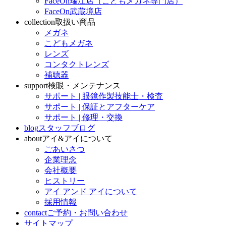
FaceOn瑞江店（こどもメガネ専門店）
FaceOn武蔵境店
collection
取扱い商品
メガネ
こどもメガネ
レンズ
コンタクトレンズ
補聴器
support
検眼・メンテナンス
サポート | 眼鏡作製技能士・検査
サポート | 保証とアフターケア
サポート | 修理・交換
blog
スタッフブログ
about
アイ&アイについて
ごあいさつ
企業理念
会社概要
ヒストリー
アイ アンド アイについて
採用情報
contact
ご予約・お問い合わせ
サイトマップ