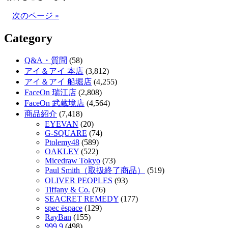
次のページ »
Category
Q&A・質問
(58)
アイ＆アイ 本店
(3,812)
アイ＆アイ 船堀店
(4,255)
FaceOn 瑞江店
(2,808)
FaceOn 武蔵境店
(4,564)
商品紹介
(7,418)
EYEVAN
(20)
G-SQUARE
(74)
Ptolemy48
(589)
OAKLEY
(522)
Micedraw Tokyo
(73)
Paul Smith（取扱終了商品）
(519)
OLIVER PEOPLES
(93)
Tiffany & Co.
(76)
SEACRET REMEDY
(177)
spec ēspace
(129)
RayBan
(155)
999.9
(498)