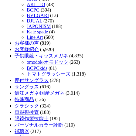
AKITTO
(48)
BCPC
(304)
BVLGARI
(13)
DJUAL
(270)
JAPONISM
(188)
Kate spade
(4)
Line Art
(600)
お客様の声
(819)
お客様紹介
(5,920)
子供眼鏡・キッズメガネ
(4,835)
omodok-オモドック
(263)
BCPCkids
(81)
トマトグラッシーズ
(1,318)
度付サングラス
(278)
サングラス
(616)
鯖江メガネ/国産メガネ
(3,014)
特殊商品
(126)
クラシック
(324)
両眼視検査
(188)
眼鏡作製技能士
(182)
パーソナルカラー診断
(110)
補聴器
(217)