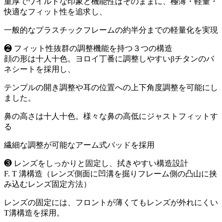
重厚でワイルドな印象と機能性はそのままに、極薄・軽量・
快適なフィット性を追求し、
一般的なプラスチックフレームの約半分までの軽量化を実現
❷ フィット性抜群の調整機能を持つ３つの構造
顔の形は十人十色。ヨロイ丁番に調整しやすいβチタンのバ
ネシートを採用し、
テンプルの開き調整や耳の位置への上下角度調整を可能にし
ました。
鼻の高さは十人十色。様々な鼻の高低にジャストフィットす
る
繊細な調整が可能なアーム式パッドを採用
❸ レンズをしっかりと固定し、拭きやすい構造設計
F. T 溝構造（レンズ側面に凹溝を掘りフレーム側の凸山に挟
み込むレンズ固定方法）
レンズの固定には、フロントが薄くてもレンズが外れにくい
T溝構造を採用。