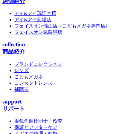
店舗紹介
アイ&アイ瑞江本店
アイ&アイ船堀店
フェイスオン瑞江店
（こどもメガネ専門店）
フェイスオン武蔵境店
collection
商品紹介
ブランドコレクション
レンズ
こどもメガネ
コンタクトレンズ
補聴器
support
サポート
眼鏡作製技能士・検査
保証とアフターケア
メガネの修理・交換