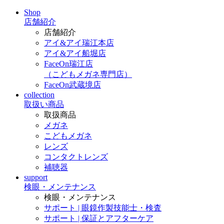
Shop
店舗紹介
店舗紹介
アイ&アイ瑞江本店
アイ&アイ船堀店
FaceOn瑞江店
（こどもメガネ専門店）
FaceOn武蔵境店
collection
取扱い商品
取扱商品
メガネ
こどもメガネ
レンズ
コンタクトレンズ
補聴器
support
検眼・メンテナンス
検眼・メンテナンス
サポート | 眼鏡作製技能士・検査
サポート | 保証とアフターケア