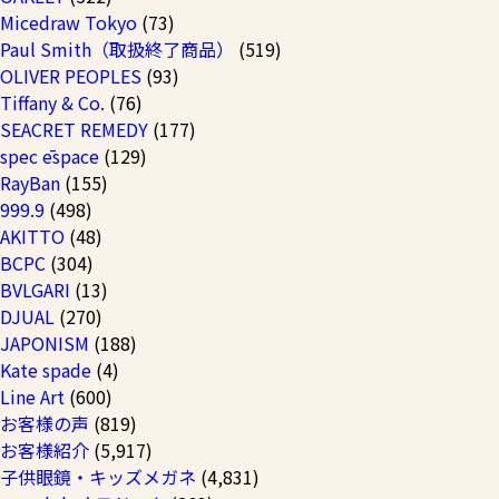
Micedraw Tokyo
(73)
Paul Smith（取扱終了商品）
(519)
OLIVER PEOPLES
(93)
Tiffany & Co.
(76)
SEACRET REMEDY
(177)
spec ēspace
(129)
RayBan
(155)
999.9
(498)
AKITTO
(48)
BCPC
(304)
BVLGARI
(13)
DJUAL
(270)
JAPONISM
(188)
Kate spade
(4)
Line Art
(600)
お客様の声
(819)
お客様紹介
(5,917)
子供眼鏡・キッズメガネ
(4,831)