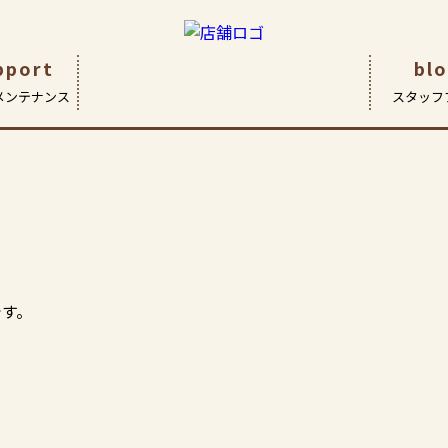
・
pport
bl
メンテナンス
スタッフ
です
つ
| 眼鏡作製技能士・検査
ガネ
アイ&アイ船堀店
企業理念
レンズ
会社概要
コンタクトレンズ
サポート | 保証とアフターケア
FaceOn瑞江店
ヒストリー
補聴器
Fac
（こどもメガネ専門店）
ド アイについて
採用情報
です。