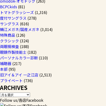
omodok-オモドック
(263)
BCPCkids
(81)
トマトグラッシーズ
(1,316)
度付サングラス
(278)
サングラス
(616)
鯖江メガネ/国産メガネ
(3,014)
特殊商品
(126)
クラシック
(324)
両眼視検査
(188)
眼鏡作製技能士
(182)
パーソナルカラー診断
(110)
補聴器
(217)
本部
(95)
旧アイ＆アイ 一之江店
(2,513)
プライベート
(736)
ARCHIVES
Follow us/各店Facebook