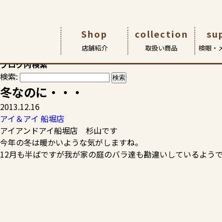
HOME
>
スタッフブログ
>
アイ＆アイ 船堀店
>
冬なのに・・
Shop
collection
su
スタッフブログ
店舗紹介
取扱い商品
検眼・
お客様の素敵な笑顔やおすすめ商品など、各店からの情報満載
ブログ内検索
検索:
店舗紹介
取扱商品
検眼・メンテナンス
アイ&アイについて
アイ&アイ瑞江本店
メガネ
ごあいさ
サポート 
こどもメ
冬なのに・・・
アイ アン
2013.12.16
アイ＆アイ 船堀店
アイアンドアイ船堀店 杉山です
今年の冬は暖かいような気がしますね。
12月も半ばですが我が家の庭のバラ達も勘違いしているよう