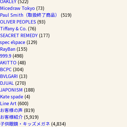
OAKLEY
(522)
Micedraw Tokyo
(73)
Paul Smith（取扱終了商品）
(519)
OLIVER PEOPLES
(93)
Tiffany & Co.
(76)
SEACRET REMEDY
(177)
spec ēspace
(129)
RayBan
(155)
999.9
(498)
AKITTO
(48)
BCPC
(304)
BVLGARI
(13)
DJUAL
(270)
JAPONISM
(188)
Kate spade
(4)
Line Art
(600)
お客様の声
(819)
お客様紹介
(5,919)
子供眼鏡・キッズメガネ
(4,834)