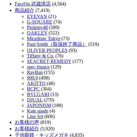
FaceOn 武蔵境店
(4,564)
商品紹介
(7,419)
EYEVAN
(21)
G-SQUARE
(74)
Ptolemy48
(589)
OAKLEY
(522)
Micedraw Tokyo
(73)
Paul Smith（取扱終了商品）
(519)
OLIVER PEOPLES
(93)
Tiffany & Co.
(76)
SEACRET REMEDY
(177)
spec ēspace
(129)
RayBan
(155)
999.9
(498)
AKITTO
(48)
BCPC
(304)
BVLGARI
(13)
DJUAL
(270)
JAPONISM
(188)
Kate spade
(4)
Line Art
(600)
お客様の声
(819)
お客様紹介
(5,920)
子供眼鏡・キッズメガネ
(4,835)