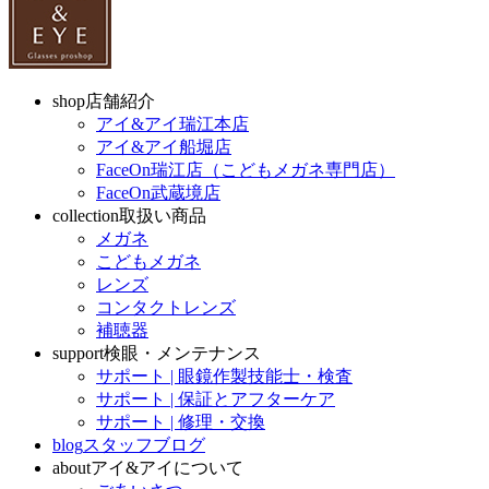
shop
店舗紹介
アイ&アイ瑞江本店
アイ&アイ船堀店
FaceOn瑞江店（こどもメガネ専門店）
FaceOn武蔵境店
collection
取扱い商品
メガネ
こどもメガネ
レンズ
コンタクトレンズ
補聴器
support
検眼・メンテナンス
サポート | 眼鏡作製技能士・検査
サポート | 保証とアフターケア
サポート | 修理・交換
blog
スタッフブログ
about
アイ&アイについて