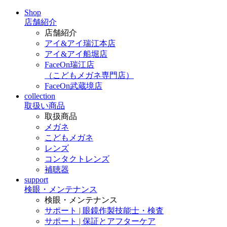
Shop
店舗紹介
店舗紹介
アイ&アイ瑞江本店
アイ&アイ船堀店
FaceOn瑞江店
（こどもメガネ専門店）
FaceOn武蔵境店
collection
取扱い商品
取扱商品
メガネ
こどもメガネ
レンズ
コンタクトレンズ
補聴器
support
検眼・メンテナンス
検眼・メンテナンス
サポート | 眼鏡作製技能士・検査
サポート | 保証とアフターケア