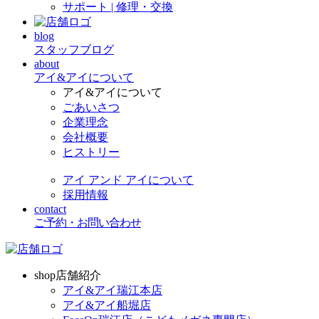
サポート | 修理・交換
blog
スタッフブログ
about
アイ&アイについて
アイ&アイについて
ごあいさつ
企業理念
会社概要
ヒストリー
アイ アンド アイについて
採用情報
contact
ご予約・お問い合わせ
shop
店舗紹介
アイ&アイ瑞江本店
アイ&アイ船堀店