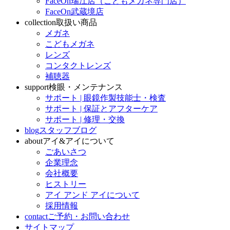
FaceOn瑞江店（こどもメガネ専門店）
FaceOn武蔵境店
collection
取扱い商品
メガネ
こどもメガネ
レンズ
コンタクトレンズ
補聴器
support
検眼・メンテナンス
サポート | 眼鏡作製技能士・検査
サポート | 保証とアフターケア
サポート | 修理・交換
blog
スタッフブログ
about
アイ&アイについて
ごあいさつ
企業理念
会社概要
ヒストリー
アイ アンド アイについて
採用情報
contact
ご予約・お問い合わせ
サイトマップ