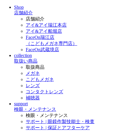
Shop
店舗紹介
店舗紹介
アイ&アイ瑞江本店
アイ&アイ船堀店
FaceOn瑞江店
（こどもメガネ専門店）
FaceOn武蔵境店
collection
取扱い商品
取扱商品
メガネ
こどもメガネ
レンズ
コンタクトレンズ
補聴器
support
検眼・メンテナンス
検眼・メンテナンス
サポート | 眼鏡作製技能士・検査
サポート | 保証とアフターケア