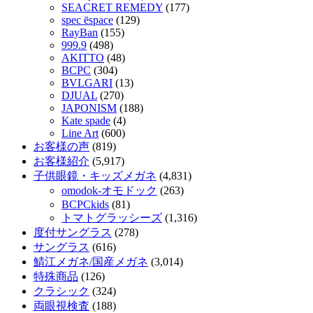
SEACRET REMEDY
(177)
spec ēspace
(129)
RayBan
(155)
999.9
(498)
AKITTO
(48)
BCPC
(304)
BVLGARI
(13)
DJUAL
(270)
JAPONISM
(188)
Kate spade
(4)
Line Art
(600)
お客様の声
(819)
お客様紹介
(5,917)
子供眼鏡・キッズメガネ
(4,831)
omodok-オモドック
(263)
BCPCkids
(81)
トマトグラッシーズ
(1,316)
度付サングラス
(278)
サングラス
(616)
鯖江メガネ/国産メガネ
(3,014)
特殊商品
(126)
クラシック
(324)
両眼視検査
(188)