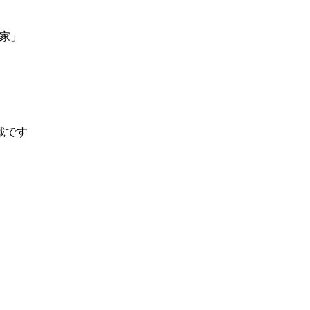
家」
載です