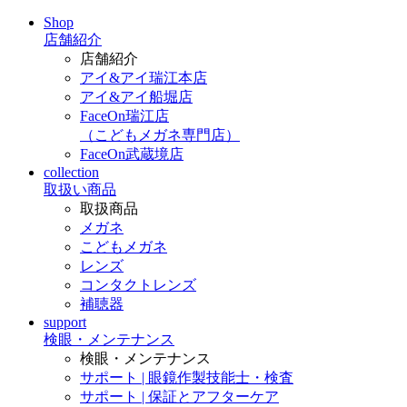
Shop
店舗紹介
店舗紹介
アイ&アイ瑞江本店
アイ&アイ船堀店
FaceOn瑞江店
（こどもメガネ専門店）
FaceOn武蔵境店
collection
取扱い商品
取扱商品
メガネ
こどもメガネ
レンズ
コンタクトレンズ
補聴器
support
検眼・メンテナンス
検眼・メンテナンス
サポート | 眼鏡作製技能士・検査
サポート | 保証とアフターケア