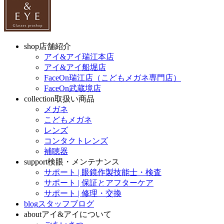
shop
店舗紹介
アイ&アイ瑞江本店
アイ&アイ船堀店
FaceOn瑞江店（こどもメガネ専門店）
FaceOn武蔵境店
collection
取扱い商品
メガネ
こどもメガネ
レンズ
コンタクトレンズ
補聴器
support
検眼・メンテナンス
サポート | 眼鏡作製技能士・検査
サポート | 保証とアフターケア
サポート | 修理・交換
blog
スタッフブログ
about
アイ&アイについて