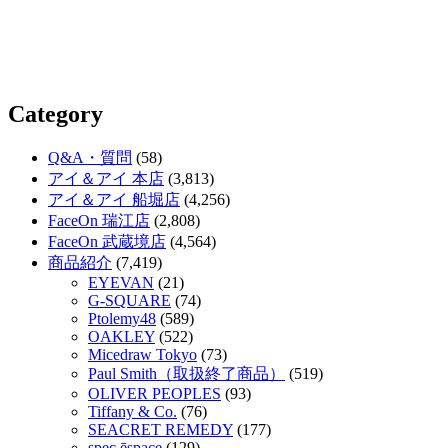
Category
Q&A・質問
(58)
アイ＆アイ 本店
(3,813)
アイ＆アイ 船堀店
(4,256)
FaceOn 瑞江店
(2,808)
FaceOn 武蔵境店
(4,564)
商品紹介
(7,419)
EYEVAN
(21)
G-SQUARE
(74)
Ptolemy48
(589)
OAKLEY
(522)
Micedraw Tokyo
(73)
Paul Smith（取扱終了商品）
(519)
OLIVER PEOPLES
(93)
Tiffany & Co.
(76)
SEACRET REMEDY
(177)
spec ēspace
(129)