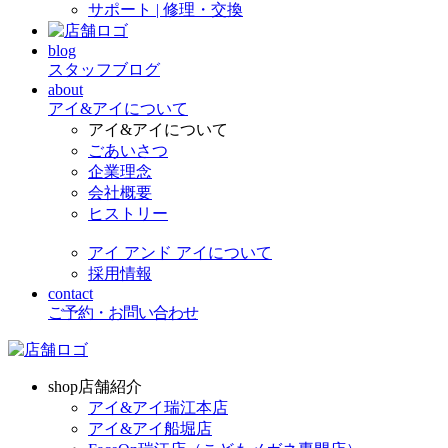
サポート | 修理・交換
blog
スタッフブログ
about
アイ&アイについて
アイ&アイについて
ごあいさつ
企業理念
会社概要
ヒストリー
アイ アンド アイについて
採用情報
contact
ご予約・お問い合わせ
shop
店舗紹介
アイ&アイ瑞江本店
アイ&アイ船堀店