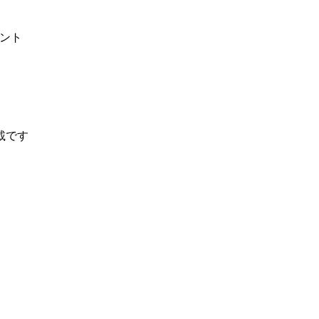
ント
載です