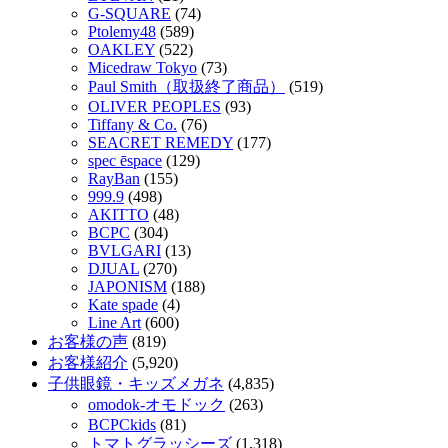
G-SQUARE
(74)
Ptolemy48
(589)
OAKLEY
(522)
Micedraw Tokyo
(73)
Paul Smith（取扱終了商品）
(519)
OLIVER PEOPLES
(93)
Tiffany & Co.
(76)
SEACRET REMEDY
(177)
spec ēspace
(129)
RayBan
(155)
999.9
(498)
AKITTO
(48)
BCPC
(304)
BVLGARI
(13)
DJUAL
(270)
JAPONISM
(188)
Kate spade
(4)
Line Art
(600)
お客様の声
(819)
お客様紹介
(5,920)
子供眼鏡・キッズメガネ
(4,835)
omodok-オモドック
(263)
BCPCkids
(81)
トマトグラッシーズ
(1,318)