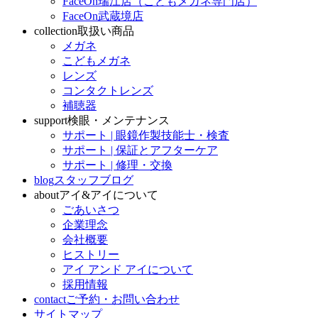
FaceOn瑞江店（こどもメガネ専門店）
FaceOn武蔵境店
collection
取扱い商品
メガネ
こどもメガネ
レンズ
コンタクトレンズ
補聴器
support
検眼・メンテナンス
サポート | 眼鏡作製技能士・検査
サポート | 保証とアフターケア
サポート | 修理・交換
blog
スタッフブログ
about
アイ&アイについて
ごあいさつ
企業理念
会社概要
ヒストリー
アイ アンド アイについて
採用情報
contact
ご予約・お問い合わせ
サイトマップ