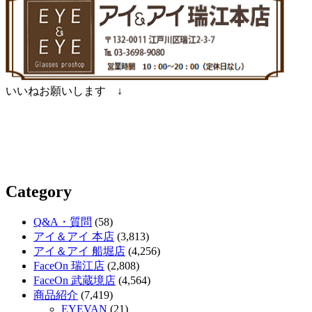
いいねお願いします ↓
Category
Q&A・質問
(58)
アイ＆アイ 本店
(3,813)
アイ＆アイ 船堀店
(4,256)
FaceOn 瑞江店
(2,808)
FaceOn 武蔵境店
(4,564)
商品紹介
(7,419)
EYEVAN
(21)