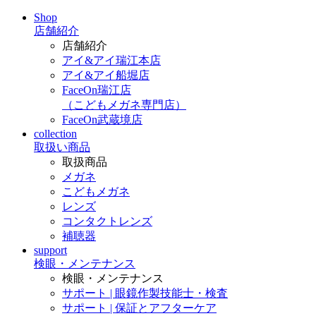
Shop
店舗紹介
店舗紹介
アイ&アイ瑞江本店
アイ&アイ船堀店
FaceOn瑞江店
（こどもメガネ専門店）
FaceOn武蔵境店
collection
取扱い商品
取扱商品
メガネ
こどもメガネ
レンズ
コンタクトレンズ
補聴器
support
検眼・メンテナンス
検眼・メンテナンス
サポート | 眼鏡作製技能士・検査
サポート | 保証とアフターケア