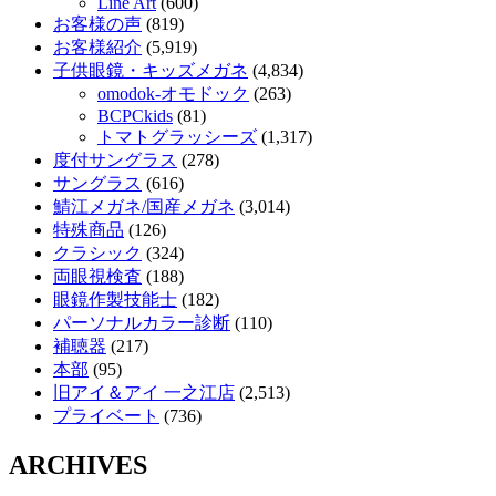
Line Art
(600)
お客様の声
(819)
お客様紹介
(5,919)
子供眼鏡・キッズメガネ
(4,834)
omodok-オモドック
(263)
BCPCkids
(81)
トマトグラッシーズ
(1,317)
度付サングラス
(278)
サングラス
(616)
鯖江メガネ/国産メガネ
(3,014)
特殊商品
(126)
クラシック
(324)
両眼視検査
(188)
眼鏡作製技能士
(182)
パーソナルカラー診断
(110)
補聴器
(217)
本部
(95)
旧アイ＆アイ 一之江店
(2,513)
プライベート
(736)
ARCHIVES