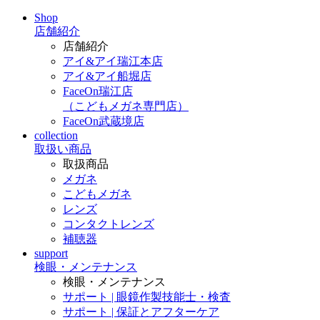
Shop
店舗紹介
店舗紹介
アイ&アイ瑞江本店
アイ&アイ船堀店
FaceOn瑞江店
（こどもメガネ専門店）
FaceOn武蔵境店
collection
取扱い商品
取扱商品
メガネ
こどもメガネ
レンズ
コンタクトレンズ
補聴器
support
検眼・メンテナンス
検眼・メンテナンス
サポート | 眼鏡作製技能士・検査
サポート | 保証とアフターケア