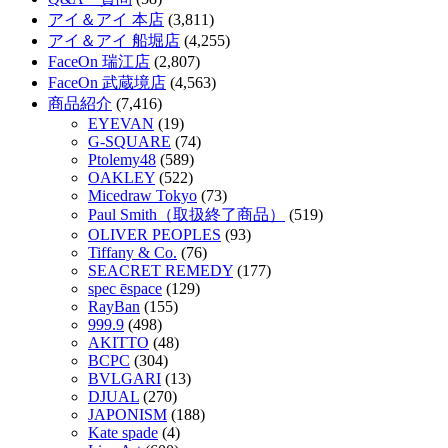
アイ＆アイ 本店
(3,811)
アイ＆アイ 船堀店
(4,255)
FaceOn 瑞江店
(2,807)
FaceOn 武蔵境店
(4,563)
商品紹介
(7,416)
EYEVAN
(19)
G-SQUARE
(74)
Ptolemy48
(589)
OAKLEY
(522)
Micedraw Tokyo
(73)
Paul Smith（取扱終了商品）
(519)
OLIVER PEOPLES
(93)
Tiffany & Co.
(76)
SEACRET REMEDY
(177)
spec ēspace
(129)
RayBan
(155)
999.9
(498)
AKITTO
(48)
BCPC
(304)
BVLGARI
(13)
DJUAL
(270)
JAPONISM
(188)
Kate spade
(4)