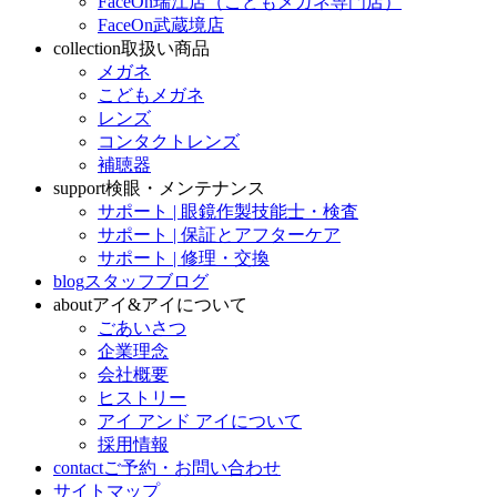
FaceOn瑞江店（こどもメガネ専門店）
FaceOn武蔵境店
collection
取扱い商品
メガネ
こどもメガネ
レンズ
コンタクトレンズ
補聴器
support
検眼・メンテナンス
サポート | 眼鏡作製技能士・検査
サポート | 保証とアフターケア
サポート | 修理・交換
blog
スタッフブログ
about
アイ&アイについて
ごあいさつ
企業理念
会社概要
ヒストリー
アイ アンド アイについて
採用情報
contact
ご予約・お問い合わせ
サイトマップ