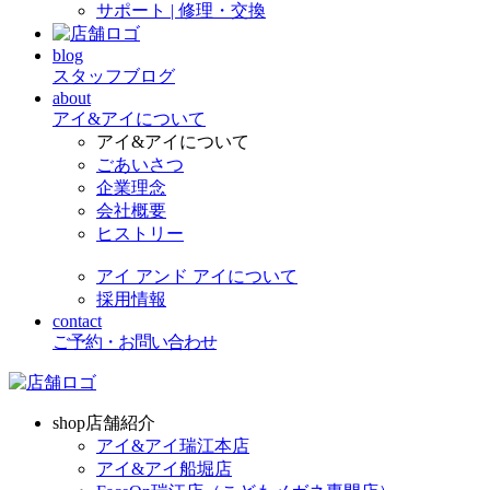
サポート | 修理・交換
blog
スタッフブログ
about
アイ&アイについて
アイ&アイについて
ごあいさつ
企業理念
会社概要
ヒストリー
アイ アンド アイについて
採用情報
contact
ご予約・お問い合わせ
shop
店舗紹介
アイ&アイ瑞江本店
アイ&アイ船堀店