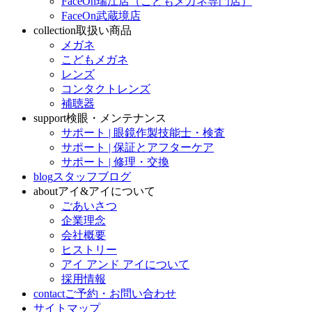
FaceOn瑞江店（こどもメガネ専門店）
FaceOn武蔵境店
collection
取扱い商品
メガネ
こどもメガネ
レンズ
コンタクトレンズ
補聴器
support
検眼・メンテナンス
サポート | 眼鏡作製技能士・検査
サポート | 保証とアフターケア
サポート | 修理・交換
blog
スタッフブログ
about
アイ&アイについて
ごあいさつ
企業理念
会社概要
ヒストリー
アイ アンド アイについて
採用情報
contact
ご予約・お問い合わせ
サイトマップ