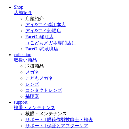
Shop
店舗紹介
店舗紹介
アイ&アイ瑞江本店
アイ&アイ船堀店
FaceOn瑞江店
（こどもメガネ専門店）
FaceOn武蔵境店
collection
取扱い商品
取扱商品
メガネ
こどもメガネ
レンズ
コンタクトレンズ
補聴器
support
検眼・メンテナンス
検眼・メンテナンス
サポート | 眼鏡作製技能士・検査
サポート | 保証とアフターケア