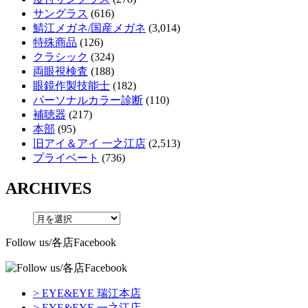
サングラス
(616)
鯖江メガネ/国産メガネ
(3,014)
特殊商品
(126)
クラシック
(324)
両眼視検査
(188)
眼鏡作製技能士
(182)
パーソナルカラー診断
(110)
補聴器
(217)
本部
(95)
旧アイ＆アイ 一之江店
(2,513)
プライベート
(736)
ARCHIVES
Follow us/各店Facebook
> EYE&EYE 瑞江本店
> EYE&EYE 一之江店