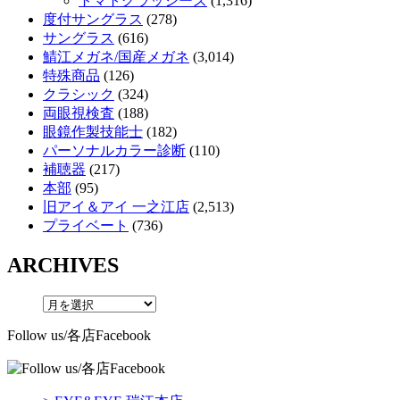
トマトグラッシーズ
(1,316)
度付サングラス
(278)
サングラス
(616)
鯖江メガネ/国産メガネ
(3,014)
特殊商品
(126)
クラシック
(324)
両眼視検査
(188)
眼鏡作製技能士
(182)
パーソナルカラー診断
(110)
補聴器
(217)
本部
(95)
旧アイ＆アイ 一之江店
(2,513)
プライベート
(736)
ARCHIVES
Follow us/各店Facebook