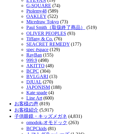
EYEVAN
(19)
G-SQUARE
(74)
Ptolemy48
(589)
OAKLEY
(522)
Micedraw Tokyo
(73)
Paul Smith（取扱終了商品）
(519)
OLIVER PEOPLES
(93)
Tiffany & Co.
(76)
SEACRET REMEDY
(177)
spec ēspace
(129)
RayBan
(155)
999.9
(498)
AKITTO
(48)
BCPC
(304)
BVLGARI
(13)
DJUAL
(270)
JAPONISM
(188)
Kate spade
(4)
Line Art
(600)
お客様の声
(819)
お客様紹介
(5,917)
子供眼鏡・キッズメガネ
(4,831)
omodok-オモドック
(263)
BCPCkids
(81)