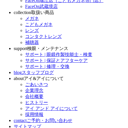
FaceOn瑞江店（こどもメガネ専門店）
FaceOn武蔵境店
collection
取扱い商品
メガネ
こどもメガネ
レンズ
コンタクトレンズ
補聴器
support
検眼・メンテナンス
サポート | 眼鏡作製技能士・検査
サポート | 保証とアフターケア
サポート | 修理・交換
blog
スタッフブログ
about
アイ&アイについて
ごあいさつ
企業理念
会社概要
ヒストリー
アイ アンド アイについて
採用情報
contact
ご予約・お問い合わせ
サイトマップ