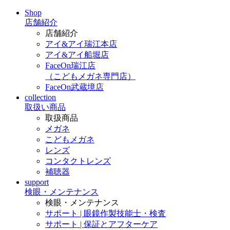
Shop
店舗紹介
店舗紹介
アイ&アイ瑞江本店
アイ&アイ船堀店
FaceOn瑞江店
（こどもメガネ専門店）
FaceOn武蔵境店
collection
取扱い商品
取扱商品
メガネ
こどもメガネ
レンズ
コンタクトレンズ
補聴器
support
検眼・メンテナンス
検眼・メンテナンス
サポート | 眼鏡作製技能士・検査
サポート | 保証とアフターケア