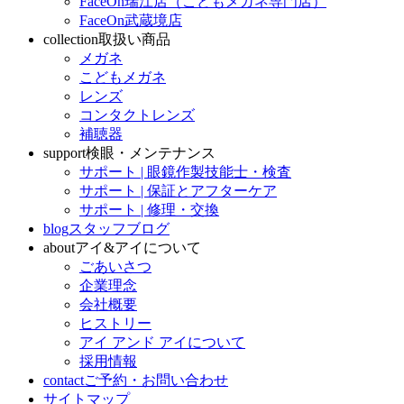
FaceOn瑞江店（こどもメガネ専門店）
FaceOn武蔵境店
collection
取扱い商品
メガネ
こどもメガネ
レンズ
コンタクトレンズ
補聴器
support
検眼・メンテナンス
サポート | 眼鏡作製技能士・検査
サポート | 保証とアフターケア
サポート | 修理・交換
blog
スタッフブログ
about
アイ&アイについて
ごあいさつ
企業理念
会社概要
ヒストリー
アイ アンド アイについて
採用情報
contact
ご予約・お問い合わせ
サイトマップ