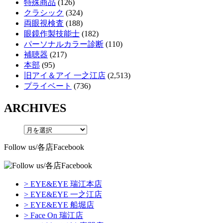
特殊商品
(126)
クラシック
(324)
両眼視検査
(188)
眼鏡作製技能士
(182)
パーソナルカラー診断
(110)
補聴器
(217)
本部
(95)
旧アイ＆アイ 一之江店
(2,513)
プライベート
(736)
ARCHIVES
Follow us/各店Facebook
> EYE&EYE 瑞江本店
> EYE&EYE 一之江店
> EYE&EYE 船堀店
> Face On 瑞江店