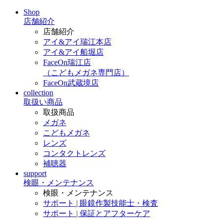
Shop
店舗紹介
店舗紹介
アイ&アイ瑞江本店
アイ&アイ船堀店
FaceOn瑞江店
（こどもメガネ専門店）
FaceOn武蔵境店
collection
取扱い商品
取扱商品
メガネ
こどもメガネ
レンズ
コンタクトレンズ
補聴器
support
検眼・メンテナンス
検眼・メンテナンス
サポート | 眼鏡作製技能士・検査
サポート | 保証とアフターケア