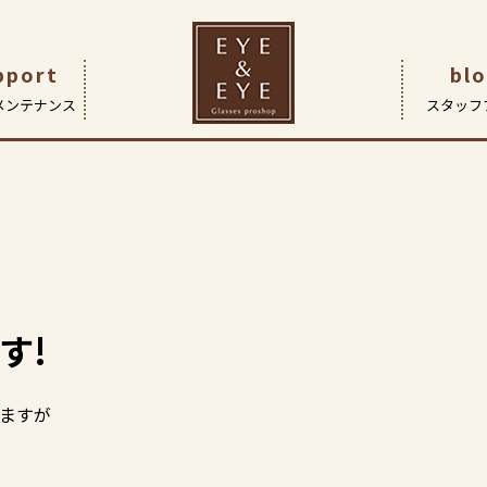
pport
bl
メンテナンス
スタッフ
です
つ
| 眼鏡作製技能士・検査
ガネ
アイ&アイ船堀店
企業理念
レンズ
会社概要
コンタクトレンズ
サポート | 保証とアフターケア
FaceOn瑞江店
ヒストリー
補聴器
Fac
（こどもメガネ専門店）
ド アイについて
採用情報
す!
ますが