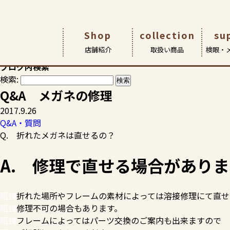
HOME
>
スタッフブログ
>
Q&A・質問
>
Q&A メガネの修理
Shop
collection
su
スタッフブログ
店舗紹介
取扱い商品
検眼・
お客様の素敵な笑顔やおすすめ商品など、各店からの情報満載
ブログ内検索
検索:
店舗紹介
取扱商品
検眼・メンテナンス
アイ&アイについて
アイ&アイ瑞江本店
メガネ
ごあいさ
サポート 
こどもメ
Q&A メガネの修理
アイ アン
2017.9.26
Q&A・質問
Q. 折れたメガネは直せるの？
A. 修理で直せる場合がありま
眼鏡
折れた場所
やフレームの素材によっては溶接修理にて直せ
眼鏡
修理不可の場合もあります。
眼鏡
フレームによってはパーツ交換のご案内も
出来ますので