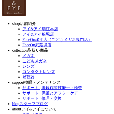
shop
店舗紹介
アイ&アイ瑞江本店
アイ&アイ船堀店
FaceOn瑞江店（こどもメガネ専門店）
FaceOn武蔵境店
collection
取扱い商品
メガネ
こどもメガネ
レンズ
コンタクトレンズ
補聴器
support
検眼・メンテナンス
サポート | 眼鏡作製技能士・検査
サポート | 保証とアフターケア
サポート | 修理・交換
blog
スタッフブログ
about
アイ&アイについて