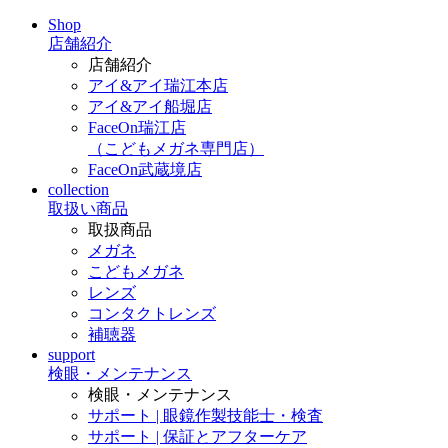
Shop
店舗紹介
店舗紹介
アイ&アイ瑞江本店
アイ&アイ船堀店
FaceOn瑞江店
（こどもメガネ専門店）
FaceOn武蔵境店
collection
取扱い商品
取扱商品
メガネ
こどもメガネ
レンズ
コンタクトレンズ
補聴器
support
検眼・メンテナンス
検眼・メンテナンス
サポート | 眼鏡作製技能士・検査
サポート | 保証とアフターケア