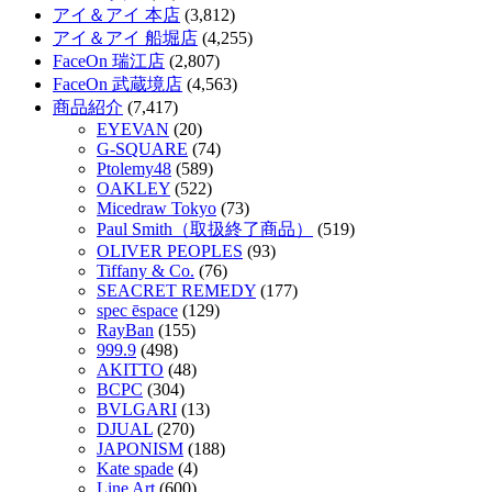
アイ＆アイ 本店
(3,812)
アイ＆アイ 船堀店
(4,255)
FaceOn 瑞江店
(2,807)
FaceOn 武蔵境店
(4,563)
商品紹介
(7,417)
EYEVAN
(20)
G-SQUARE
(74)
Ptolemy48
(589)
OAKLEY
(522)
Micedraw Tokyo
(73)
Paul Smith（取扱終了商品）
(519)
OLIVER PEOPLES
(93)
Tiffany & Co.
(76)
SEACRET REMEDY
(177)
spec ēspace
(129)
RayBan
(155)
999.9
(498)
AKITTO
(48)
BCPC
(304)
BVLGARI
(13)
DJUAL
(270)
JAPONISM
(188)
Kate spade
(4)
Line Art
(600)