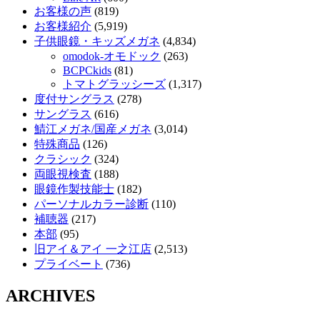
お客様の声
(819)
お客様紹介
(5,919)
子供眼鏡・キッズメガネ
(4,834)
omodok-オモドック
(263)
BCPCkids
(81)
トマトグラッシーズ
(1,317)
度付サングラス
(278)
サングラス
(616)
鯖江メガネ/国産メガネ
(3,014)
特殊商品
(126)
クラシック
(324)
両眼視検査
(188)
眼鏡作製技能士
(182)
パーソナルカラー診断
(110)
補聴器
(217)
本部
(95)
旧アイ＆アイ 一之江店
(2,513)
プライベート
(736)
ARCHIVES