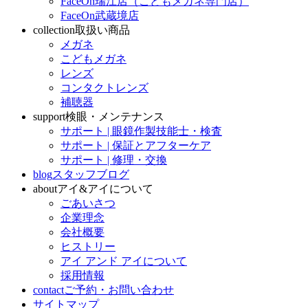
FaceOn瑞江店（こどもメガネ専門店）
FaceOn武蔵境店
collection
取扱い商品
メガネ
こどもメガネ
レンズ
コンタクトレンズ
補聴器
support
検眼・メンテナンス
サポート | 眼鏡作製技能士・検査
サポート | 保証とアフターケア
サポート | 修理・交換
blog
スタッフブログ
about
アイ&アイについて
ごあいさつ
企業理念
会社概要
ヒストリー
アイ アンド アイについて
採用情報
contact
ご予約・お問い合わせ
サイトマップ