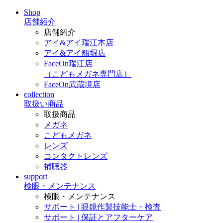
Shop
店舗紹介
店舗紹介
アイ&アイ瑞江本店
アイ&アイ船堀店
FaceOn瑞江店
（こどもメガネ専門店）
FaceOn武蔵境店
collection
取扱い商品
取扱商品
メガネ
こどもメガネ
レンズ
コンタクトレンズ
補聴器
support
検眼・メンテナンス
検眼・メンテナンス
サポート | 眼鏡作製技能士・検査
サポート | 保証とアフターケア