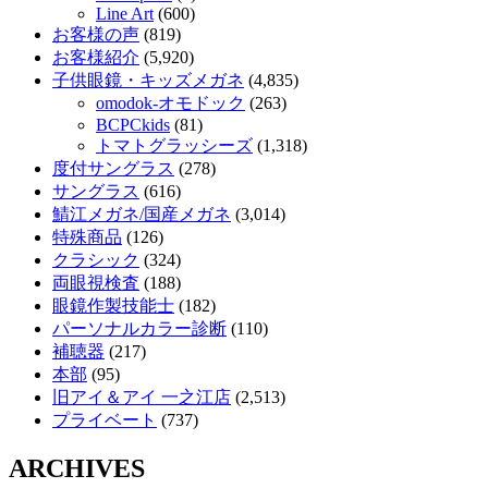
Line Art
(600)
お客様の声
(819)
お客様紹介
(5,920)
子供眼鏡・キッズメガネ
(4,835)
omodok-オモドック
(263)
BCPCkids
(81)
トマトグラッシーズ
(1,318)
度付サングラス
(278)
サングラス
(616)
鯖江メガネ/国産メガネ
(3,014)
特殊商品
(126)
クラシック
(324)
両眼視検査
(188)
眼鏡作製技能士
(182)
パーソナルカラー診断
(110)
補聴器
(217)
本部
(95)
旧アイ＆アイ 一之江店
(2,513)
プライベート
(737)
ARCHIVES