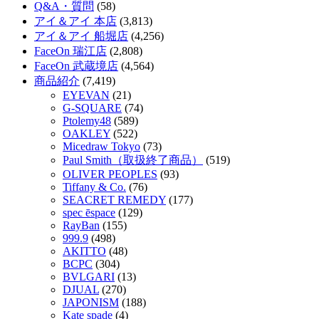
Q&A・質問
(58)
アイ＆アイ 本店
(3,813)
アイ＆アイ 船堀店
(4,256)
FaceOn 瑞江店
(2,808)
FaceOn 武蔵境店
(4,564)
商品紹介
(7,419)
EYEVAN
(21)
G-SQUARE
(74)
Ptolemy48
(589)
OAKLEY
(522)
Micedraw Tokyo
(73)
Paul Smith（取扱終了商品）
(519)
OLIVER PEOPLES
(93)
Tiffany & Co.
(76)
SEACRET REMEDY
(177)
spec ēspace
(129)
RayBan
(155)
999.9
(498)
AKITTO
(48)
BCPC
(304)
BVLGARI
(13)
DJUAL
(270)
JAPONISM
(188)
Kate spade
(4)