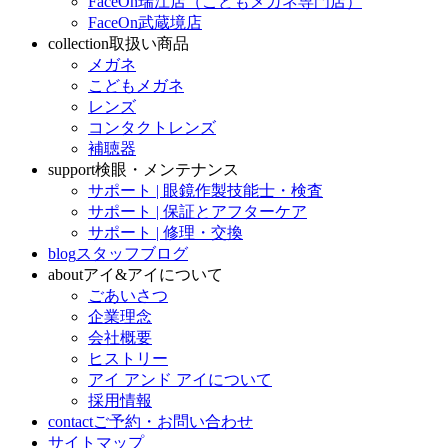
FaceOn瑞江店（こどもメガネ専門店）
FaceOn武蔵境店
collection
取扱い商品
メガネ
こどもメガネ
レンズ
コンタクトレンズ
補聴器
support
検眼・メンテナンス
サポート | 眼鏡作製技能士・検査
サポート | 保証とアフターケア
サポート | 修理・交換
blog
スタッフブログ
about
アイ&アイについて
ごあいさつ
企業理念
会社概要
ヒストリー
アイ アンド アイについて
採用情報
contact
ご予約・お問い合わせ
サイトマップ