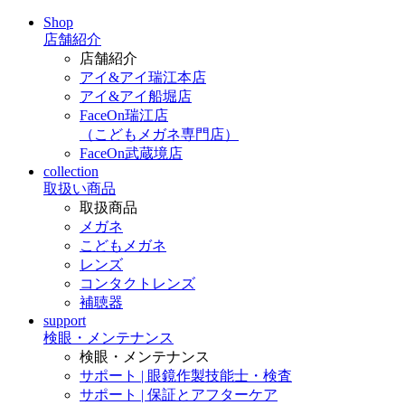
Shop
店舗紹介
店舗紹介
アイ&アイ瑞江本店
アイ&アイ船堀店
FaceOn瑞江店
（こどもメガネ専門店）
FaceOn武蔵境店
collection
取扱い商品
取扱商品
メガネ
こどもメガネ
レンズ
コンタクトレンズ
補聴器
support
検眼・メンテナンス
検眼・メンテナンス
サポート | 眼鏡作製技能士・検査
サポート | 保証とアフターケア