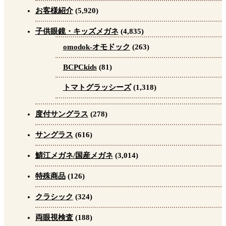
お客様紹介
(5,920)
子供眼鏡・キッズメガネ
(4,835)
omodok-オモドック
(263)
BCPCkids
(81)
トマトグラッシーズ
(1,318)
度付サングラス
(278)
サングラス
(616)
鯖江メガネ/国産メガネ
(3,014)
特殊商品
(126)
クラシック
(324)
両眼視検査
(188)