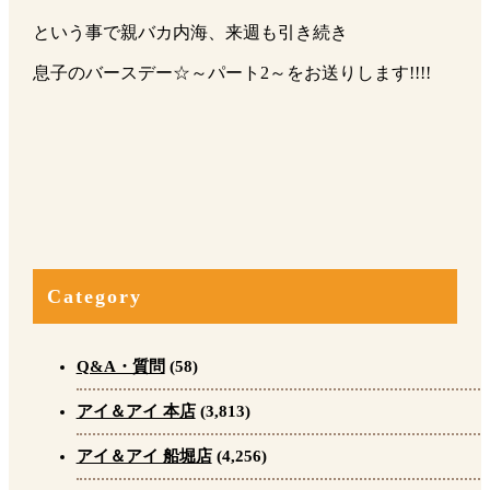
という事で親バカ内海、来週も引き続き
息子のバースデー☆～パート2～をお送りします!!!!
Category
Q&A・質問
(58)
アイ＆アイ 本店
(3,813)
アイ＆アイ 船堀店
(4,256)