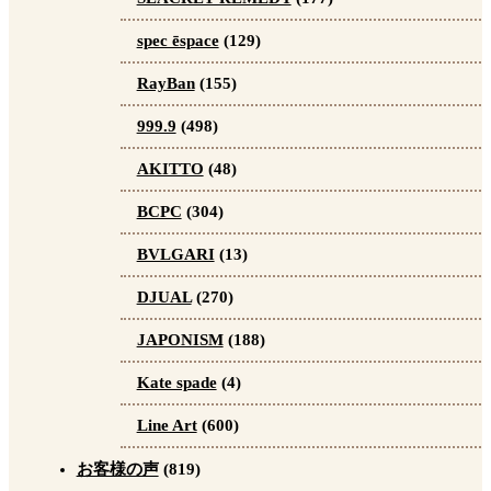
spec ēspace
(129)
RayBan
(155)
999.9
(498)
AKITTO
(48)
BCPC
(304)
BVLGARI
(13)
DJUAL
(270)
JAPONISM
(188)
Kate spade
(4)
Line Art
(600)
お客様の声
(819)