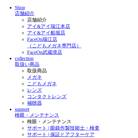
Shop
店舗紹介
店舗紹介
アイ&アイ瑞江本店
アイ&アイ船堀店
FaceOn瑞江店
（こどもメガネ専門店）
FaceOn武蔵境店
collection
取扱い商品
取扱商品
メガネ
こどもメガネ
レンズ
コンタクトレンズ
補聴器
support
検眼・メンテナンス
検眼・メンテナンス
サポート | 眼鏡作製技能士・検査
サポート | 保証とアフターケア