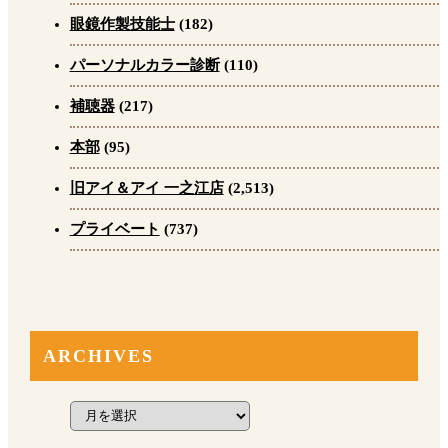
眼鏡作製技能士
(182)
パーソナルカラー診断
(110)
補聴器
(217)
本部
(95)
旧アイ＆アイ 一之江店
(2,513)
プライベート
(737)
ARCHIVES