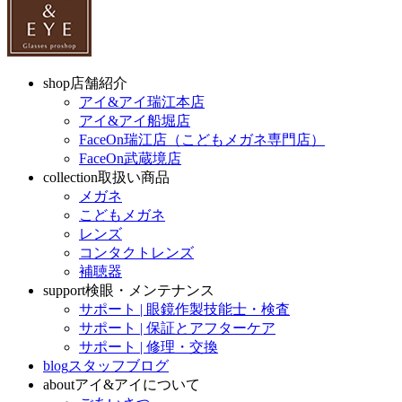
shop
店舗紹介
アイ&アイ瑞江本店
アイ&アイ船堀店
FaceOn瑞江店（こどもメガネ専門店）
FaceOn武蔵境店
collection
取扱い商品
メガネ
こどもメガネ
レンズ
コンタクトレンズ
補聴器
support
検眼・メンテナンス
サポート | 眼鏡作製技能士・検査
サポート | 保証とアフターケア
サポート | 修理・交換
blog
スタッフブログ
about
アイ&アイについて