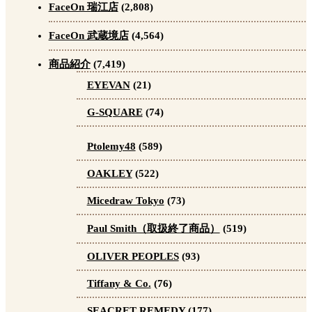
FaceOn 瑞江店
(2,808)
FaceOn 武蔵境店
(4,564)
商品紹介
(7,419)
EYEVAN
(21)
G-SQUARE
(74)
Ptolemy48
(589)
OAKLEY
(522)
Micedraw Tokyo
(73)
Paul Smith（取扱終了商品）
(519)
OLIVER PEOPLES
(93)
Tiffany & Co.
(76)
SEACRET REMEDY
(177)