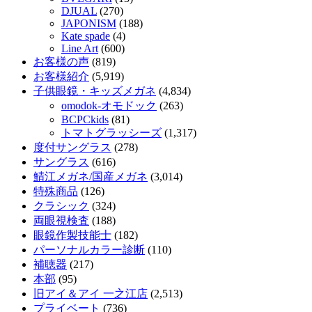
DJUAL
(270)
JAPONISM
(188)
Kate spade
(4)
Line Art
(600)
お客様の声
(819)
お客様紹介
(5,919)
子供眼鏡・キッズメガネ
(4,834)
omodok-オモドック
(263)
BCPCkids
(81)
トマトグラッシーズ
(1,317)
度付サングラス
(278)
サングラス
(616)
鯖江メガネ/国産メガネ
(3,014)
特殊商品
(126)
クラシック
(324)
両眼視検査
(188)
眼鏡作製技能士
(182)
パーソナルカラー診断
(110)
補聴器
(217)
本部
(95)
旧アイ＆アイ 一之江店
(2,513)
プライベート
(736)