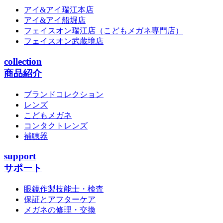
アイ&アイ瑞江本店
アイ&アイ船堀店
フェイスオン瑞江店
（こどもメガネ専門店）
フェイスオン武蔵境店
collection
商品紹介
ブランドコレクション
レンズ
こどもメガネ
コンタクトレンズ
補聴器
support
サポート
眼鏡作製技能士・検査
保証とアフターケア
メガネの修理・交換