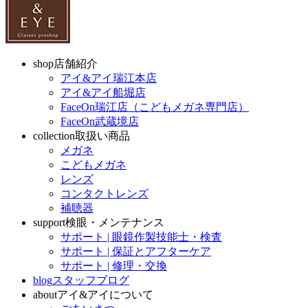
shop
店舗紹介
アイ&アイ瑞江本店
アイ&アイ船堀店
FaceOn瑞江店（こどもメガネ専門店）
FaceOn武蔵境店
collection
取扱い商品
メガネ
こどもメガネ
レンズ
コンタクトレンズ
補聴器
support
検眼・メンテナンス
サポート | 眼鏡作製技能士・検査
サポート | 保証とアフターケア
サポート | 修理・交換
blog
スタッフブログ
about
アイ&アイについて