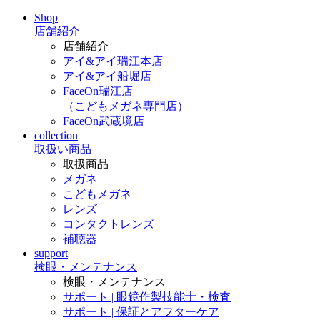
Shop
店舗紹介
店舗紹介
アイ&アイ瑞江本店
アイ&アイ船堀店
FaceOn瑞江店
（こどもメガネ専門店）
FaceOn武蔵境店
collection
取扱い商品
取扱商品
メガネ
こどもメガネ
レンズ
コンタクトレンズ
補聴器
support
検眼・メンテナンス
検眼・メンテナンス
サポート | 眼鏡作製技能士・検査
サポート | 保証とアフターケア