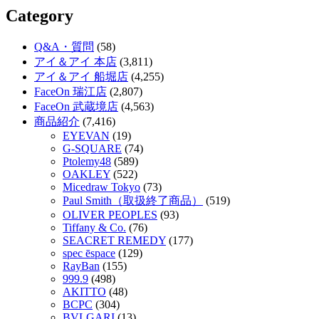
Category
Q&A・質問
(58)
アイ＆アイ 本店
(3,811)
アイ＆アイ 船堀店
(4,255)
FaceOn 瑞江店
(2,807)
FaceOn 武蔵境店
(4,563)
商品紹介
(7,416)
EYEVAN
(19)
G-SQUARE
(74)
Ptolemy48
(589)
OAKLEY
(522)
Micedraw Tokyo
(73)
Paul Smith（取扱終了商品）
(519)
OLIVER PEOPLES
(93)
Tiffany & Co.
(76)
SEACRET REMEDY
(177)
spec ēspace
(129)
RayBan
(155)
999.9
(498)
AKITTO
(48)
BCPC
(304)
BVLGARI
(13)