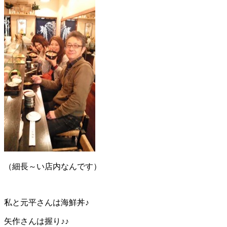
（細長～い店内なんです）
私と元平さんは海鮮丼♪
矢作さんは握り♪♪