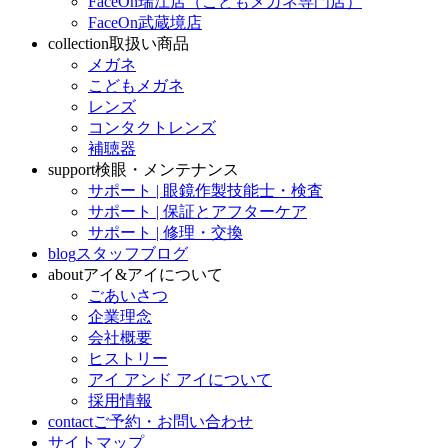
FaceOn瑞江店（こどもメガネ専門店）
FaceOn武蔵境店
collection
取扱い商品
メガネ
こどもメガネ
レンズ
コンタクトレンズ
補聴器
support
検眼・メンテナンス
サポート | 眼鏡作製技能士・検査
サポート | 保証とアフターケア
サポート | 修理・交換
blog
スタッフブログ
about
アイ&アイについて
ごあいさつ
企業理念
会社概要
ヒストリー
アイ アンド アイについて
採用情報
contact
ご予約・お問い合わせ
サイトマップ