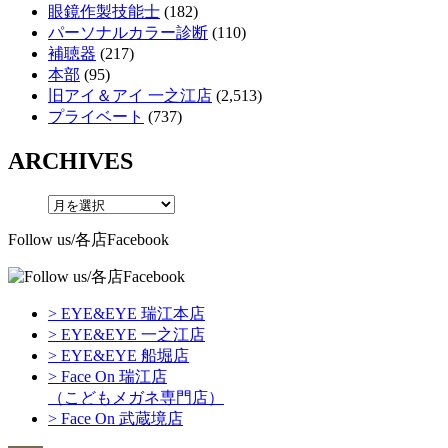
眼鏡作製技能士
(182)
パーソナルカラー診断
(110)
補聴器
(217)
本部
(95)
旧アイ＆アイ 一之江店
(2,513)
プライベート
(737)
ARCHIVES
Follow us/各店Facebook
> EYE&EYE 瑞江本店
> EYE&EYE 一之江店
> EYE&EYE 船堀店
> Face On 瑞江店
（こどもメガネ専門店）
> Face On 武蔵境店