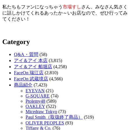
私たちもファンになっちゃう
市場すし
さん、みなさん気さく
に話しかけてくれるあったか～いお店なので、ぜひ行ってみ
てください！
Category
Q&A・質問
(58)
アイ＆アイ 本店
(3,815)
アイ＆アイ 船堀店
(4,258)
FaceOn 瑞江店
(2,810)
FaceOn 武蔵境店
(4,566)
商品紹介
(7,423)
EYEVAN
(21)
G-SQUARE
(74)
Ptolemy48
(589)
OAKLEY
(522)
Micedraw Tokyo
(73)
Paul Smith（取扱終了商品）
(519)
OLIVER PEOPLES
(93)
Tiffany & Co.
(76)