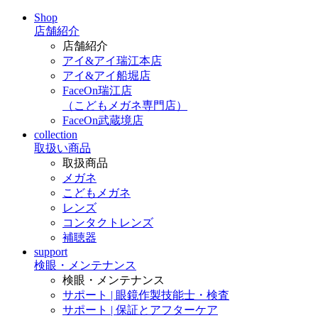
Shop
店舗紹介
店舗紹介
アイ&アイ瑞江本店
アイ&アイ船堀店
FaceOn瑞江店
（こどもメガネ専門店）
FaceOn武蔵境店
collection
取扱い商品
取扱商品
メガネ
こどもメガネ
レンズ
コンタクトレンズ
補聴器
support
検眼・メンテナンス
検眼・メンテナンス
サポート | 眼鏡作製技能士・検査
サポート | 保証とアフターケア