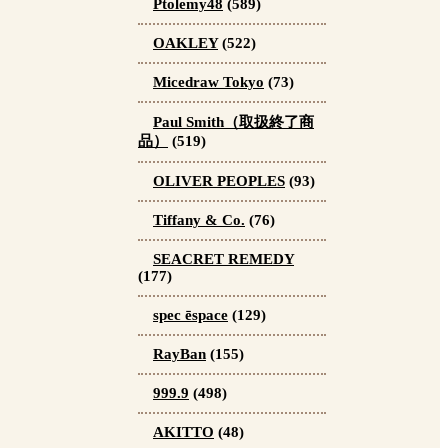
Ptolemy48
(589)
OAKLEY
(522)
Micedraw Tokyo
(73)
Paul Smith（取扱終了商
品）
(519)
OLIVER PEOPLES
(93)
Tiffany & Co.
(76)
SEACRET REMEDY
(177)
spec ēspace
(129)
RayBan
(155)
999.9
(498)
AKITTO
(48)