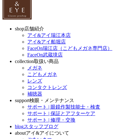
shop
店舗紹介
アイ&アイ瑞江本店
アイ&アイ船堀店
FaceOn瑞江店（こどもメガネ専門店）
FaceOn武蔵境店
collection
取扱い商品
メガネ
こどもメガネ
レンズ
コンタクトレンズ
補聴器
support
検眼・メンテナンス
サポート | 眼鏡作製技能士・検査
サポート | 保証とアフターケア
サポート | 修理・交換
blog
スタッフブログ
about
アイ&アイについて