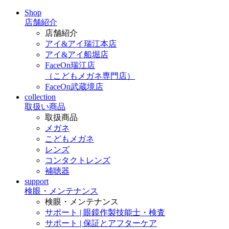
Shop
店舗紹介
店舗紹介
アイ&アイ瑞江本店
アイ&アイ船堀店
FaceOn瑞江店
（こどもメガネ専門店）
FaceOn武蔵境店
collection
取扱い商品
取扱商品
メガネ
こどもメガネ
レンズ
コンタクトレンズ
補聴器
support
検眼・メンテナンス
検眼・メンテナンス
サポート | 眼鏡作製技能士・検査
サポート | 保証とアフターケア