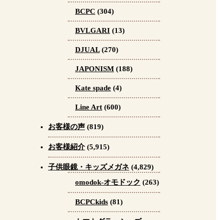
BCPC
(304)
BVLGARI
(13)
DJUAL
(270)
JAPONISM
(188)
Kate spade
(4)
Line Art
(600)
お客様の声
(819)
お客様紹介
(5,915)
子供眼鏡・キッズメガネ
(4,829)
omodok-オモドック
(263)
BCPCkids
(81)