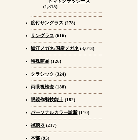
トマトグラッシーズ
(1,315)
度付サングラス
(278)
サングラス
(616)
鯖江メガネ/国産メガネ
(3,013)
特殊商品
(126)
クラシック
(324)
両眼視検査
(188)
眼鏡作製技能士
(182)
パーソナルカラー診断
(110)
補聴器
(217)
本部
(95)