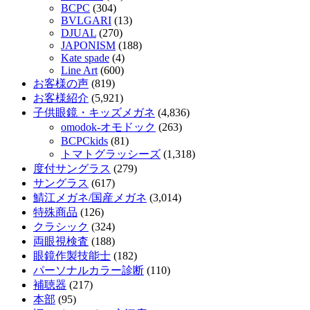
BCPC
(304)
BVLGARI
(13)
DJUAL
(270)
JAPONISM
(188)
Kate spade
(4)
Line Art
(600)
お客様の声
(819)
お客様紹介
(5,921)
子供眼鏡・キッズメガネ
(4,836)
omodok-オモドック
(263)
BCPCkids
(81)
トマトグラッシーズ
(1,318)
度付サングラス
(279)
サングラス
(617)
鯖江メガネ/国産メガネ
(3,014)
特殊商品
(126)
クラシック
(324)
両眼視検査
(188)
眼鏡作製技能士
(182)
パーソナルカラー診断
(110)
補聴器
(217)
本部
(95)