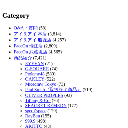
Category
Q&A・質問
(58)
アイ＆アイ 本店
(3,814)
アイ＆アイ 船堀店
(4,257)
FaceOn 瑞江店
(2,809)
FaceOn 武蔵境店
(4,565)
商品紹介
(7,421)
EYEVAN
(21)
G-SQUARE
(74)
Ptolemy48
(589)
OAKLEY
(522)
Micedraw Tokyo
(73)
Paul Smith（取扱終了商品）
(519)
OLIVER PEOPLES
(93)
Tiffany & Co.
(76)
SEACRET REMEDY
(177)
spec ēspace
(129)
RayBan
(155)
999.9
(498)
AKITTO
(48)