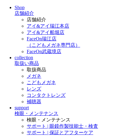
Shop
店舗紹介
店舗紹介
アイ&アイ瑞江本店
アイ&アイ船堀店
FaceOn瑞江店
（こどもメガネ専門店）
FaceOn武蔵境店
collection
取扱い商品
取扱商品
メガネ
こどもメガネ
レンズ
コンタクトレンズ
補聴器
support
検眼・メンテナンス
検眼・メンテナンス
サポート | 眼鏡作製技能士・検査
サポート | 保証とアフターケア