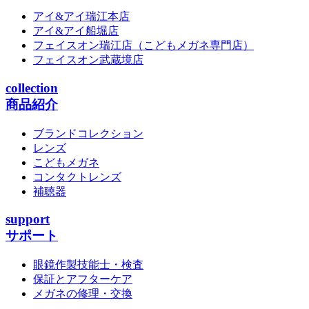
アイ&アイ瑞江本店
アイ&アイ船堀店
フェイスオン瑞江店
（こどもメガネ専門店）
フェイスオン武蔵境店
collection
商品紹介
ブランドコレクション
レンズ
こどもメガネ
コンタクトレンズ
補聴器
support
サポート
眼鏡作製技能士・検査
保証とアフターケア
メガネの修理・交換