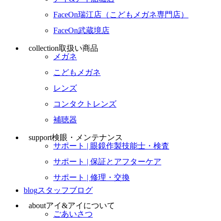
FaceOn瑞江店（こどもメガネ専門店）
FaceOn武蔵境店
collection
取扱い商品
メガネ
こどもメガネ
レンズ
コンタクトレンズ
補聴器
support
検眼・メンテナンス
サポート | 眼鏡作製技能士・検査
サポート | 保証とアフターケア
サポート | 修理・交換
blog
スタッフブログ
about
アイ&アイについて
ごあいさつ