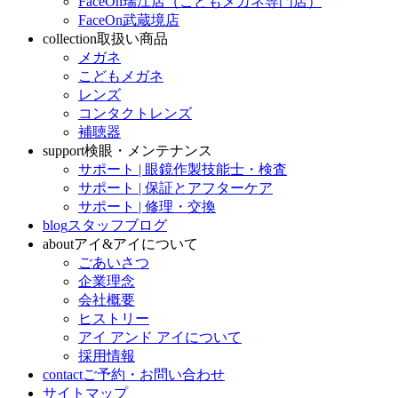
FaceOn瑞江店（こどもメガネ専門店）
FaceOn武蔵境店
collection
取扱い商品
メガネ
こどもメガネ
レンズ
コンタクトレンズ
補聴器
support
検眼・メンテナンス
サポート | 眼鏡作製技能士・検査
サポート | 保証とアフターケア
サポート | 修理・交換
blog
スタッフブログ
about
アイ&アイについて
ごあいさつ
企業理念
会社概要
ヒストリー
アイ アンド アイについて
採用情報
contact
ご予約・お問い合わせ
サイトマップ