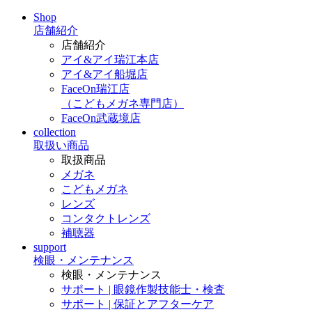
Shop
店舗紹介
店舗紹介
アイ&アイ瑞江本店
アイ&アイ船堀店
FaceOn瑞江店
（こどもメガネ専門店）
FaceOn武蔵境店
collection
取扱い商品
取扱商品
メガネ
こどもメガネ
レンズ
コンタクトレンズ
補聴器
support
検眼・メンテナンス
検眼・メンテナンス
サポート | 眼鏡作製技能士・検査
サポート | 保証とアフターケア