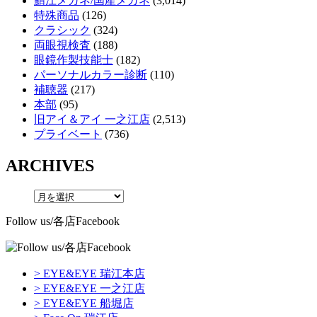
鯖江メガネ/国産メガネ
(3,014)
特殊商品
(126)
クラシック
(324)
両眼視検査
(188)
眼鏡作製技能士
(182)
パーソナルカラー診断
(110)
補聴器
(217)
本部
(95)
旧アイ＆アイ 一之江店
(2,513)
プライベート
(736)
ARCHIVES
Follow us/各店Facebook
> EYE&EYE 瑞江本店
> EYE&EYE 一之江店
> EYE&EYE 船堀店