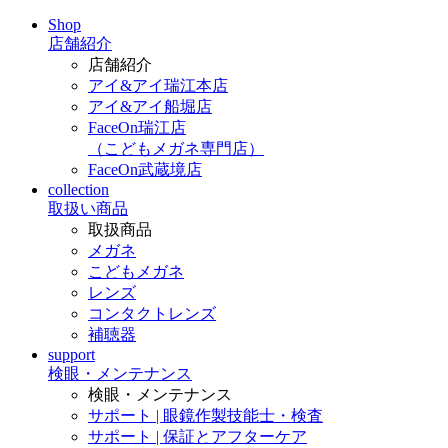
Shop
店舗紹介
店舗紹介
アイ&アイ瑞江本店
アイ&アイ船堀店
FaceOn瑞江店
（こどもメガネ専門店）
FaceOn武蔵境店
collection
取扱い商品
取扱商品
メガネ
こどもメガネ
レンズ
コンタクトレンズ
補聴器
support
検眼・メンテナンス
検眼・メンテナンス
サポート | 眼鏡作製技能士・検査
サポート | 保証とアフターケア