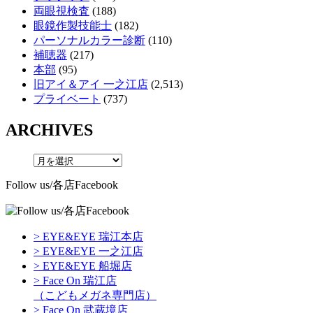
両眼視検査
(188)
眼鏡作製技能士
(182)
パーソナルカラー診断
(110)
補聴器
(217)
本部
(95)
旧アイ＆アイ 一之江店
(2,513)
プライベート
(737)
ARCHIVES
Follow us/各店Facebook
> EYE&EYE 瑞江本店
> EYE&EYE 一之江店
> EYE&EYE 船堀店
> Face On 瑞江店
（こどもメガネ専門店）
> Face On 武蔵境店