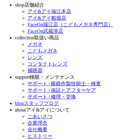
shop
店舗紹介
アイ&アイ瑞江本店
アイ&アイ船堀店
FaceOn瑞江店（こどもメガネ専門店）
FaceOn武蔵境店
collection
取扱い商品
メガネ
こどもメガネ
レンズ
コンタクトレンズ
補聴器
support
検眼・メンテナンス
サポート | 眼鏡作製技能士・検査
サポート | 保証とアフターケア
サポート | 修理・交換
blog
スタッフブログ
about
アイ&アイについて
ごあいさつ
企業理念
会社概要
ヒストリー