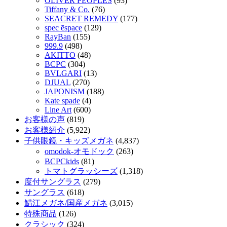
OLIVER PEOPLES
(93)
Tiffany & Co.
(76)
SEACRET REMEDY
(177)
spec ēspace
(129)
RayBan
(155)
999.9
(498)
AKITTO
(48)
BCPC
(304)
BVLGARI
(13)
DJUAL
(270)
JAPONISM
(188)
Kate spade
(4)
Line Art
(600)
お客様の声
(819)
お客様紹介
(5,922)
子供眼鏡・キッズメガネ
(4,837)
omodok-オモドック
(263)
BCPCkids
(81)
トマトグラッシーズ
(1,318)
度付サングラス
(279)
サングラス
(618)
鯖江メガネ/国産メガネ
(3,015)
特殊商品
(126)
クラシック
(324)