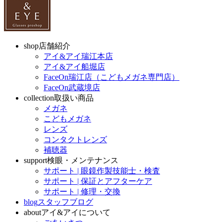
shop
店舗紹介
アイ&アイ瑞江本店
アイ&アイ船堀店
FaceOn瑞江店（こどもメガネ専門店）
FaceOn武蔵境店
collection
取扱い商品
メガネ
こどもメガネ
レンズ
コンタクトレンズ
補聴器
support
検眼・メンテナンス
サポート | 眼鏡作製技能士・検査
サポート | 保証とアフターケア
サポート | 修理・交換
blog
スタッフブログ
about
アイ&アイについて