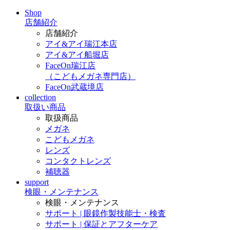
Shop
店舗紹介
店舗紹介
アイ&アイ瑞江本店
アイ&アイ船堀店
FaceOn瑞江店
（こどもメガネ専門店）
FaceOn武蔵境店
collection
取扱い商品
取扱商品
メガネ
こどもメガネ
レンズ
コンタクトレンズ
補聴器
support
検眼・メンテナンス
検眼・メンテナンス
サポート | 眼鏡作製技能士・検査
サポート | 保証とアフターケア