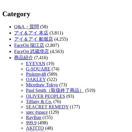
Category
Q&A・質問
(58)
アイ＆アイ 本店
(3,811)
アイ＆アイ 船堀店
(4,255)
FaceOn 瑞江店
(2,807)
FaceOn 武蔵境店
(4,563)
商品紹介
(7,416)
EYEVAN
(19)
G-SQUARE
(74)
Ptolemy48
(589)
OAKLEY
(522)
Micedraw Tokyo
(73)
Paul Smith（取扱終了商品）
(519)
OLIVER PEOPLES
(93)
Tiffany & Co.
(76)
SEACRET REMEDY
(177)
spec ēspace
(129)
RayBan
(155)
999.9
(498)
AKITTO
(48)