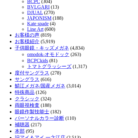
BCPC
(304)
BVLGARI
(13)
DJUAL
(270)
JAPONISM
(188)
Kate spade
(4)
Line Art
(600)
お客様の声
(819)
お客様紹介
(5,919)
子供眼鏡・キッズメガネ
(4,834)
omodok-オモドック
(263)
BCPCkids
(81)
トマトグラッシーズ
(1,317)
度付サングラス
(278)
サングラス
(616)
鯖江メガネ/国産メガネ
(3,014)
特殊商品
(126)
クラシック
(324)
両眼視検査
(188)
眼鏡作製技能士
(182)
パーソナルカラー診断
(110)
補聴器
(217)
本部
(95)
旧アイ＆アイ 一之江店
(2,513)