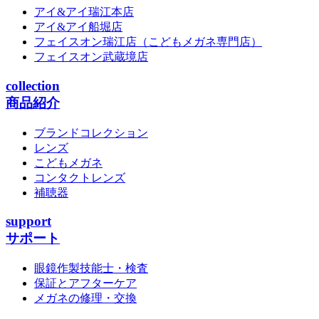
アイ&アイ瑞江本店
アイ&アイ船堀店
フェイスオン瑞江店
（こどもメガネ専門店）
フェイスオン武蔵境店
collection
商品紹介
ブランドコレクション
レンズ
こどもメガネ
コンタクトレンズ
補聴器
support
サポート
眼鏡作製技能士・検査
保証とアフターケア
メガネの修理・交換