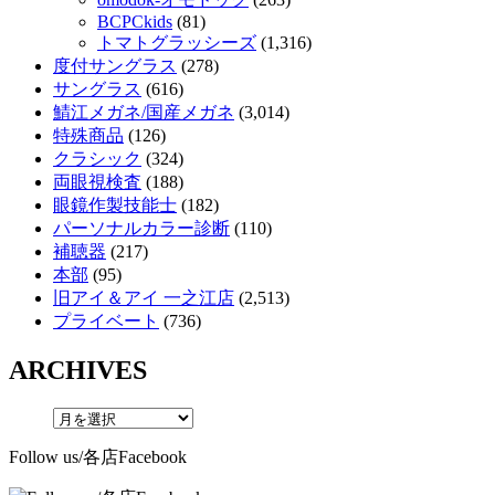
BCPCkids
(81)
トマトグラッシーズ
(1,316)
度付サングラス
(278)
サングラス
(616)
鯖江メガネ/国産メガネ
(3,014)
特殊商品
(126)
クラシック
(324)
両眼視検査
(188)
眼鏡作製技能士
(182)
パーソナルカラー診断
(110)
補聴器
(217)
本部
(95)
旧アイ＆アイ 一之江店
(2,513)
プライベート
(736)
ARCHIVES
Follow us/各店Facebook