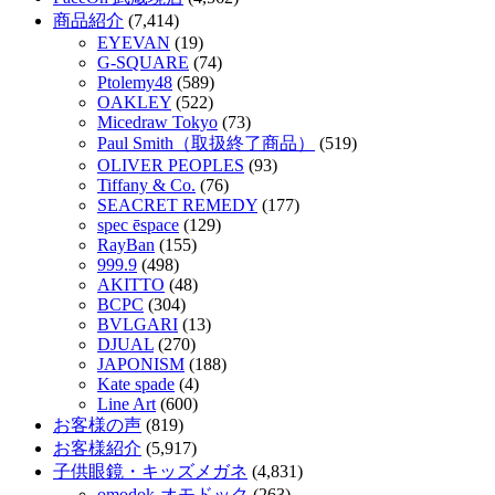
商品紹介
(7,414)
EYEVAN
(19)
G-SQUARE
(74)
Ptolemy48
(589)
OAKLEY
(522)
Micedraw Tokyo
(73)
Paul Smith（取扱終了商品）
(519)
OLIVER PEOPLES
(93)
Tiffany & Co.
(76)
SEACRET REMEDY
(177)
spec ēspace
(129)
RayBan
(155)
999.9
(498)
AKITTO
(48)
BCPC
(304)
BVLGARI
(13)
DJUAL
(270)
JAPONISM
(188)
Kate spade
(4)
Line Art
(600)
お客様の声
(819)
お客様紹介
(5,917)
子供眼鏡・キッズメガネ
(4,831)
omodok-オモドック
(263)