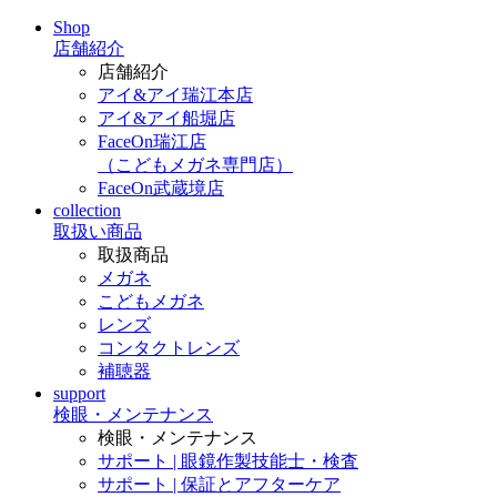
Shop
店舗紹介
店舗紹介
アイ&アイ瑞江本店
アイ&アイ船堀店
FaceOn瑞江店
（こどもメガネ専門店）
FaceOn武蔵境店
collection
取扱い商品
取扱商品
メガネ
こどもメガネ
レンズ
コンタクトレンズ
補聴器
support
検眼・メンテナンス
検眼・メンテナンス
サポート | 眼鏡作製技能士・検査
サポート | 保証とアフターケア