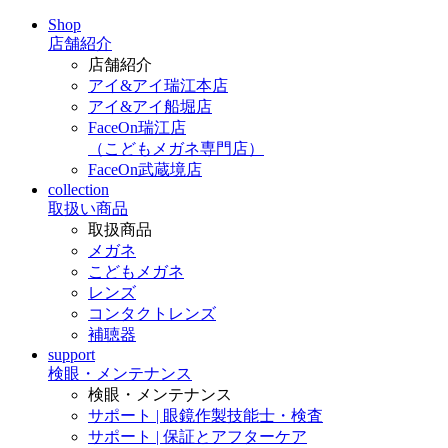
Shop
店舗紹介
店舗紹介
アイ&アイ瑞江本店
アイ&アイ船堀店
FaceOn瑞江店
（こどもメガネ専門店）
FaceOn武蔵境店
collection
取扱い商品
取扱商品
メガネ
こどもメガネ
レンズ
コンタクトレンズ
補聴器
support
検眼・メンテナンス
検眼・メンテナンス
サポート | 眼鏡作製技能士・検査
サポート | 保証とアフターケア