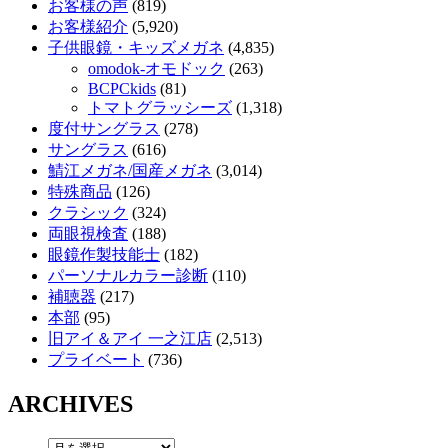
お客様の声
(819)
お客様紹介
(5,920)
子供眼鏡・キッズメガネ
(4,835)
omodok-オモドック
(263)
BCPCkids
(81)
トマトグラッシーズ
(1,318)
度付サングラス
(278)
サングラス
(616)
鯖江メガネ/国産メガネ
(3,014)
特殊商品
(126)
クラシック
(324)
両眼視検査
(188)
眼鏡作製技能士
(182)
パーソナルカラー診断
(110)
補聴器
(217)
本部
(95)
旧アイ＆アイ 一之江店
(2,513)
プライベート
(736)
ARCHIVES