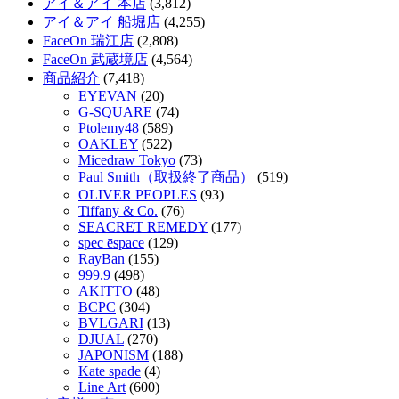
アイ＆アイ 本店
(3,812)
アイ＆アイ 船堀店
(4,255)
FaceOn 瑞江店
(2,808)
FaceOn 武蔵境店
(4,564)
商品紹介
(7,418)
EYEVAN
(20)
G-SQUARE
(74)
Ptolemy48
(589)
OAKLEY
(522)
Micedraw Tokyo
(73)
Paul Smith（取扱終了商品）
(519)
OLIVER PEOPLES
(93)
Tiffany & Co.
(76)
SEACRET REMEDY
(177)
spec ēspace
(129)
RayBan
(155)
999.9
(498)
AKITTO
(48)
BCPC
(304)
BVLGARI
(13)
DJUAL
(270)
JAPONISM
(188)
Kate spade
(4)
Line Art
(600)