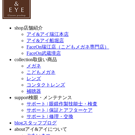
shop
店舗紹介
アイ&アイ瑞江本店
アイ&アイ船堀店
FaceOn瑞江店（こどもメガネ専門店）
FaceOn武蔵境店
collection
取扱い商品
メガネ
こどもメガネ
レンズ
コンタクトレンズ
補聴器
support
検眼・メンテナンス
サポート | 眼鏡作製技能士・検査
サポート | 保証とアフターケア
サポート | 修理・交換
blog
スタッフブログ
about
アイ&アイについて