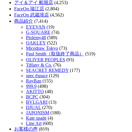
アイ＆アイ 船堀店
(4,253)
FaceOn 瑞江店
(2,804)
FaceOn 武蔵境店
(4,562)
商品紹介
(7,414)
EYEVAN
(19)
G-SQUARE
(74)
Ptolemy48
(589)
OAKLEY
(522)
Micedraw Tokyo
(73)
Paul Smith（取扱終了商品）
(519)
OLIVER PEOPLES
(93)
Tiffany & Co.
(76)
SEACRET REMEDY
(177)
spec ēspace
(129)
RayBan
(155)
999.9
(498)
AKITTO
(48)
BCPC
(304)
BVLGARI
(13)
DJUAL
(270)
JAPONISM
(188)
Kate spade
(4)
Line Art
(600)
お客様の声
(819)