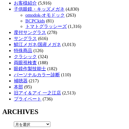
お客様紹介
(5,916)
子供眼鏡・キッズメガネ
(4,830)
omodok-オモドック
(263)
BCPCkids
(81)
トマトグラッシーズ
(1,316)
度付サングラス
(278)
サングラス
(616)
鯖江メガネ/国産メガネ
(3,013)
特殊商品
(126)
クラシック
(324)
両眼視検査
(188)
眼鏡作製技能士
(182)
パーソナルカラー診断
(110)
補聴器
(217)
本部
(95)
旧アイ＆アイ 一之江店
(2,513)
プライベート
(736)
ARCHIVES