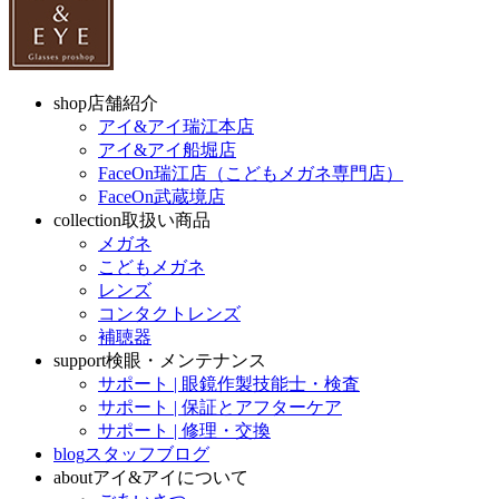
shop
店舗紹介
アイ&アイ瑞江本店
アイ&アイ船堀店
FaceOn瑞江店（こどもメガネ専門店）
FaceOn武蔵境店
collection
取扱い商品
メガネ
こどもメガネ
レンズ
コンタクトレンズ
補聴器
support
検眼・メンテナンス
サポート | 眼鏡作製技能士・検査
サポート | 保証とアフターケア
サポート | 修理・交換
blog
スタッフブログ
about
アイ&アイについて