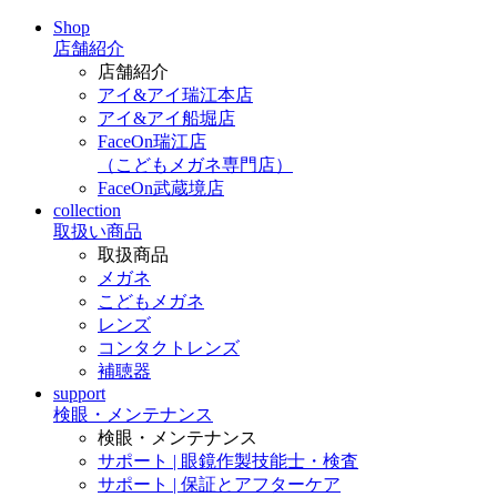
Shop
店舗紹介
店舗紹介
アイ&アイ瑞江本店
アイ&アイ船堀店
FaceOn瑞江店
（こどもメガネ専門店）
FaceOn武蔵境店
collection
取扱い商品
取扱商品
メガネ
こどもメガネ
レンズ
コンタクトレンズ
補聴器
support
検眼・メンテナンス
検眼・メンテナンス
サポート | 眼鏡作製技能士・検査
サポート | 保証とアフターケア