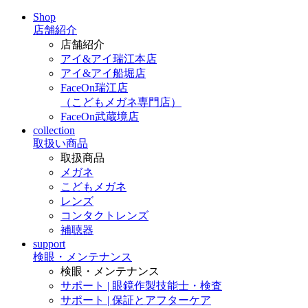
Shop
店舗紹介
店舗紹介
アイ&アイ瑞江本店
アイ&アイ船堀店
FaceOn瑞江店
（こどもメガネ専門店）
FaceOn武蔵境店
collection
取扱い商品
取扱商品
メガネ
こどもメガネ
レンズ
コンタクトレンズ
補聴器
support
検眼・メンテナンス
検眼・メンテナンス
サポート | 眼鏡作製技能士・検査
サポート | 保証とアフターケア