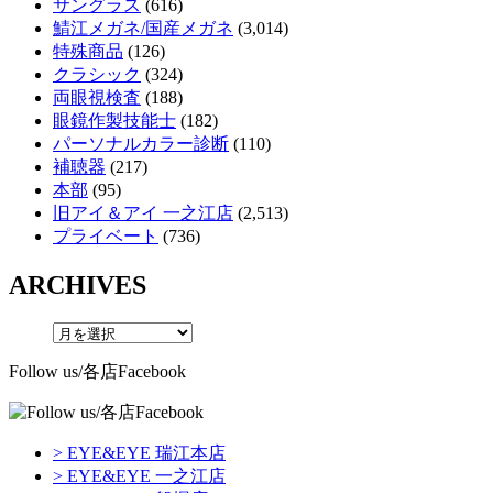
サングラス
(616)
鯖江メガネ/国産メガネ
(3,014)
特殊商品
(126)
クラシック
(324)
両眼視検査
(188)
眼鏡作製技能士
(182)
パーソナルカラー診断
(110)
補聴器
(217)
本部
(95)
旧アイ＆アイ 一之江店
(2,513)
プライベート
(736)
ARCHIVES
Follow us/各店Facebook
> EYE&EYE 瑞江本店
> EYE&EYE 一之江店