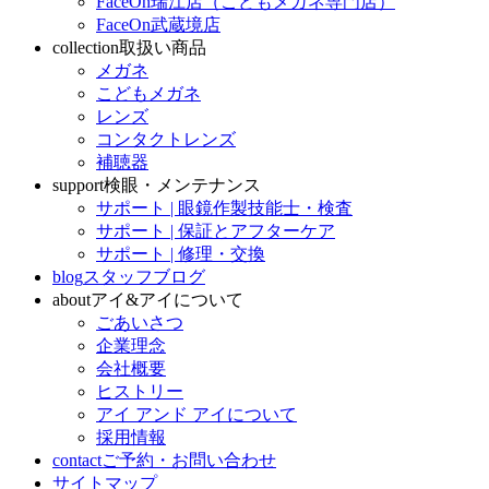
FaceOn瑞江店（こどもメガネ専門店）
FaceOn武蔵境店
collection
取扱い商品
メガネ
こどもメガネ
レンズ
コンタクトレンズ
補聴器
support
検眼・メンテナンス
サポート | 眼鏡作製技能士・検査
サポート | 保証とアフターケア
サポート | 修理・交換
blog
スタッフブログ
about
アイ&アイについて
ごあいさつ
企業理念
会社概要
ヒストリー
アイ アンド アイについて
採用情報
contact
ご予約・お問い合わせ
サイトマップ