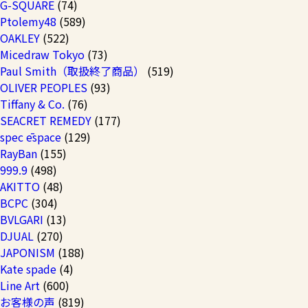
G-SQUARE
(74)
Ptolemy48
(589)
OAKLEY
(522)
Micedraw Tokyo
(73)
Paul Smith（取扱終了商品）
(519)
OLIVER PEOPLES
(93)
Tiffany & Co.
(76)
SEACRET REMEDY
(177)
spec ēspace
(129)
RayBan
(155)
999.9
(498)
AKITTO
(48)
BCPC
(304)
BVLGARI
(13)
DJUAL
(270)
JAPONISM
(188)
Kate spade
(4)
Line Art
(600)
お客様の声
(819)