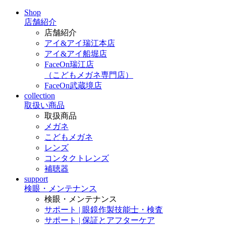
Shop
店舗紹介
店舗紹介
アイ&アイ瑞江本店
アイ&アイ船堀店
FaceOn瑞江店
（こどもメガネ専門店）
FaceOn武蔵境店
collection
取扱い商品
取扱商品
メガネ
こどもメガネ
レンズ
コンタクトレンズ
補聴器
support
検眼・メンテナンス
検眼・メンテナンス
サポート | 眼鏡作製技能士・検査
サポート | 保証とアフターケア