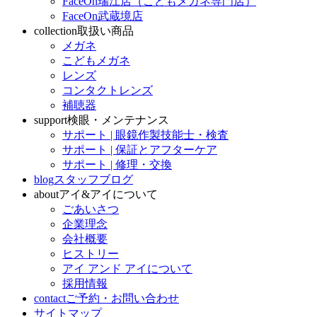
FaceOn瑞江店（こどもメガネ専門店）
FaceOn武蔵境店
collection
取扱い商品
メガネ
こどもメガネ
レンズ
コンタクトレンズ
補聴器
support
検眼・メンテナンス
サポート | 眼鏡作製技能士・検査
サポート | 保証とアフターケア
サポート | 修理・交換
blog
スタッフブログ
about
アイ&アイについて
ごあいさつ
企業理念
会社概要
ヒストリー
アイ アンド アイについて
採用情報
contact
ご予約・お問い合わせ
サイトマップ