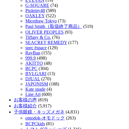
EYEVAN
(19)
G-SQUARE
(74)
Ptolemy48
(589)
OAKLEY
(522)
Micedraw Tokyo
(73)
Paul Smith（取扱終了商品）
(519)
OLIVER PEOPLES
(93)
Tiffany & Co.
(76)
SEACRET REMEDY
(177)
spec ēspace
(129)
RayBan
(155)
999.9
(498)
AKITTO
(48)
BCPC
(304)
BVLGARI
(13)
DJUAL
(270)
JAPONISM
(188)
Kate spade
(4)
Line Art
(600)
お客様の声
(819)
お客様紹介
(5,917)
子供眼鏡・キッズメガネ
(4,831)
omodok-オモドック
(263)
BCPCkids
(81)