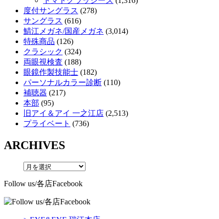
トマトグラッシーズ
(1,316)
度付サングラス
(278)
サングラス
(616)
鯖江メガネ/国産メガネ
(3,014)
特殊商品
(126)
クラシック
(324)
両眼視検査
(188)
眼鏡作製技能士
(182)
パーソナルカラー診断
(110)
補聴器
(217)
本部
(95)
旧アイ＆アイ 一之江店
(2,513)
プライベート
(736)
ARCHIVES
Follow us/各店Facebook