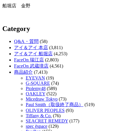
船堀店 金野
Category
Q&A・質問
(58)
アイ＆アイ 本店
(3,811)
アイ＆アイ 船堀店
(4,253)
FaceOn 瑞江店
(2,803)
FaceOn 武蔵境店
(4,561)
商品紹介
(7,413)
EYEVAN
(19)
G-SQUARE
(74)
Ptolemy48
(589)
OAKLEY
(522)
Micedraw Tokyo
(73)
Paul Smith（取扱終了商品）
(519)
OLIVER PEOPLES
(93)
Tiffany & Co.
(76)
SEACRET REMEDY
(177)
spec ēspace
(129)