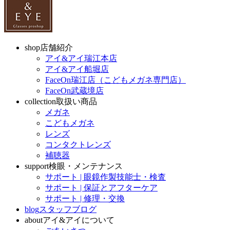
shop
店舗紹介
アイ&アイ瑞江本店
アイ&アイ船堀店
FaceOn瑞江店（こどもメガネ専門店）
FaceOn武蔵境店
collection
取扱い商品
メガネ
こどもメガネ
レンズ
コンタクトレンズ
補聴器
support
検眼・メンテナンス
サポート | 眼鏡作製技能士・検査
サポート | 保証とアフターケア
サポート | 修理・交換
blog
スタッフブログ
about
アイ&アイについて