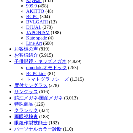
RayBan
(155)
999.9
(498)
AKITTO
(48)
BCPC
(304)
BVLGARI
(13)
DJUAL
(270)
JAPONISM
(188)
Kate spade
(4)
Line Art
(600)
お客様の声
(819)
お客様紹介
(5,915)
子供眼鏡・キッズメガネ
(4,829)
omodok-オモドック
(263)
BCPCkids
(81)
トマトグラッシーズ
(1,315)
度付サングラス
(278)
サングラス
(616)
鯖江メガネ/国産メガネ
(3,013)
特殊商品
(126)
クラシック
(324)
両眼視検査
(188)
眼鏡作製技能士
(182)
パーソナルカラー診断
(110)