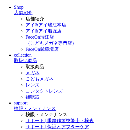
Shop
店舗紹介
店舗紹介
アイ&アイ瑞江本店
アイ&アイ船堀店
FaceOn瑞江店
（こどもメガネ専門店）
FaceOn武蔵境店
collection
取扱い商品
取扱商品
メガネ
こどもメガネ
レンズ
コンタクトレンズ
補聴器
support
検眼・メンテナンス
検眼・メンテナンス
サポート | 眼鏡作製技能士・検査
サポート | 保証とアフターケア