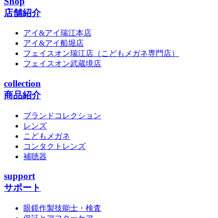
Shop
店舗紹介
アイ&アイ瑞江本店
アイ&アイ船堀店
フェイスオン瑞江店
（こどもメガネ専門店）
フェイスオン武蔵境店
collection
商品紹介
ブランドコレクション
レンズ
こどもメガネ
コンタクトレンズ
補聴器
support
サポート
眼鏡作製技能士・検査