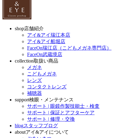
shop
店舗紹介
アイ&アイ瑞江本店
アイ&アイ船堀店
FaceOn瑞江店（こどもメガネ専門店）
FaceOn武蔵境店
collection
取扱い商品
メガネ
こどもメガネ
レンズ
コンタクトレンズ
補聴器
support
検眼・メンテナンス
サポート | 眼鏡作製技能士・検査
サポート | 保証とアフターケア
サポート | 修理・交換
blog
スタッフブログ
about
アイ&アイについて