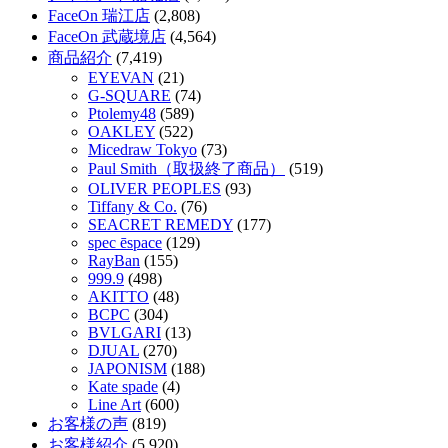
FaceOn 瑞江店
(2,808)
FaceOn 武蔵境店
(4,564)
商品紹介
(7,419)
EYEVAN
(21)
G-SQUARE
(74)
Ptolemy48
(589)
OAKLEY
(522)
Micedraw Tokyo
(73)
Paul Smith（取扱終了商品）
(519)
OLIVER PEOPLES
(93)
Tiffany & Co.
(76)
SEACRET REMEDY
(177)
spec ēspace
(129)
RayBan
(155)
999.9
(498)
AKITTO
(48)
BCPC
(304)
BVLGARI
(13)
DJUAL
(270)
JAPONISM
(188)
Kate spade
(4)
Line Art
(600)
お客様の声
(819)
お客様紹介
(5,920)