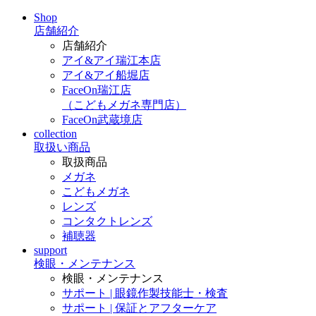
Shop
店舗紹介
店舗紹介
アイ&アイ瑞江本店
アイ&アイ船堀店
FaceOn瑞江店
（こどもメガネ専門店）
FaceOn武蔵境店
collection
取扱い商品
取扱商品
メガネ
こどもメガネ
レンズ
コンタクトレンズ
補聴器
support
検眼・メンテナンス
検眼・メンテナンス
サポート | 眼鏡作製技能士・検査
サポート | 保証とアフターケア