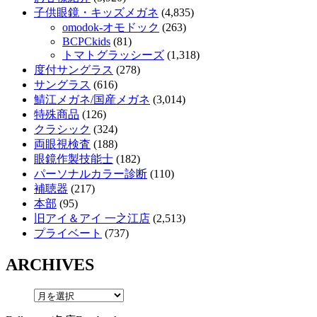
子供眼鏡・キッズメガネ
(4,835)
omodok-オモドック
(263)
BCPCkids
(81)
トマトグラッシーズ
(1,318)
度付サングラス
(278)
サングラス
(616)
鯖江メガネ/国産メガネ
(3,014)
特殊商品
(126)
クラシック
(324)
両眼視検査
(188)
眼鏡作製技能士
(182)
パーソナルカラー診断
(110)
補聴器
(217)
本部
(95)
旧アイ＆アイ 一之江店
(2,513)
プライベート
(737)
ARCHIVES