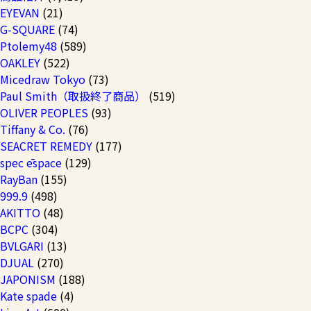
EYEVAN
(21)
G-SQUARE
(74)
Ptolemy48
(589)
OAKLEY
(522)
Micedraw Tokyo
(73)
Paul Smith（取扱終了商品）
(519)
OLIVER PEOPLES
(93)
Tiffany & Co.
(76)
SEACRET REMEDY
(177)
spec ēspace
(129)
RayBan
(155)
999.9
(498)
AKITTO
(48)
BCPC
(304)
BVLGARI
(13)
DJUAL
(270)
JAPONISM
(188)
Kate spade
(4)