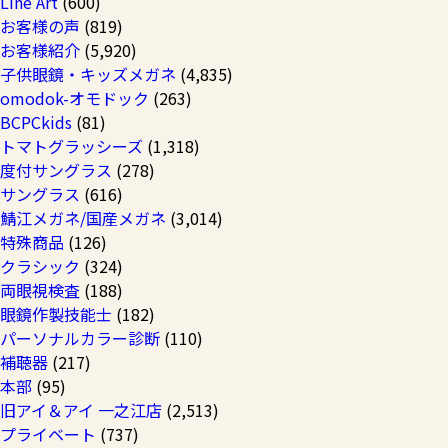
Line Art
(600)
お客様の声
(819)
お客様紹介
(5,920)
子供眼鏡・キッズメガネ
(4,835)
omodok-オモドック
(263)
BCPCkids
(81)
トマトグラッシーズ
(1,318)
度付サングラス
(278)
サングラス
(616)
鯖江メガネ/国産メガネ
(3,014)
特殊商品
(126)
クラシック
(324)
両眼視検査
(188)
眼鏡作製技能士
(182)
パーソナルカラー診断
(110)
補聴器
(217)
本部
(95)
旧アイ＆アイ 一之江店
(2,513)
プライベート
(737)