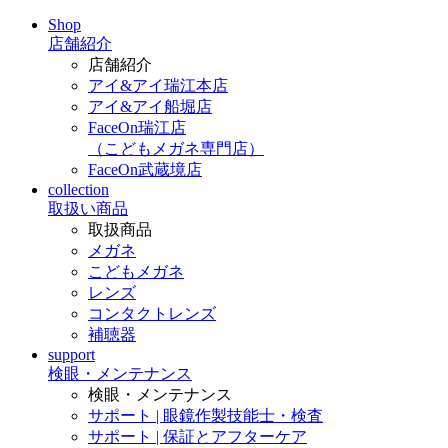
Shop
店舗紹介
店舗紹介
アイ&アイ瑞江本店
アイ&アイ船堀店
FaceOn瑞江店
（こどもメガネ専門店）
FaceOn武蔵境店
collection
取扱い商品
取扱商品
メガネ
こどもメガネ
レンズ
コンタクトレンズ
補聴器
support
検眼・メンテナンス
検眼・メンテナンス
サポート | 眼鏡作製技能士・検査
サポート | 保証とアフターケア