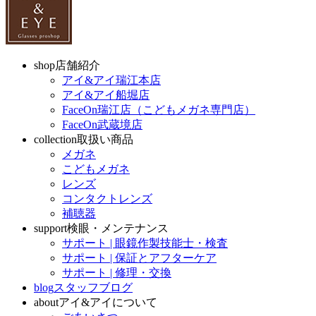
shop
店舗紹介
アイ&アイ瑞江本店
アイ&アイ船堀店
FaceOn瑞江店（こどもメガネ専門店）
FaceOn武蔵境店
collection
取扱い商品
メガネ
こどもメガネ
レンズ
コンタクトレンズ
補聴器
support
検眼・メンテナンス
サポート | 眼鏡作製技能士・検査
サポート | 保証とアフターケア
サポート | 修理・交換
blog
スタッフブログ
about
アイ&アイについて