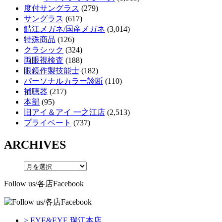
度付サングラス
(279)
サングラス
(617)
鯖江メガネ/国産メガネ
(3,014)
特殊商品
(126)
クラシック
(324)
両眼視検査
(188)
眼鏡作製技能士
(182)
パーソナルカラー診断
(110)
補聴器
(217)
本部
(95)
旧アイ＆アイ 一之江店
(2,513)
プライベート
(737)
ARCHIVES
Follow us/各店Facebook
> EYE&EYE 瑞江本店