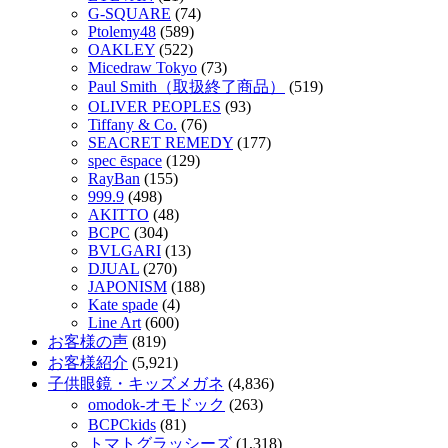
G-SQUARE
(74)
Ptolemy48
(589)
OAKLEY
(522)
Micedraw Tokyo
(73)
Paul Smith（取扱終了商品）
(519)
OLIVER PEOPLES
(93)
Tiffany & Co.
(76)
SEACRET REMEDY
(177)
spec ēspace
(129)
RayBan
(155)
999.9
(498)
AKITTO
(48)
BCPC
(304)
BVLGARI
(13)
DJUAL
(270)
JAPONISM
(188)
Kate spade
(4)
Line Art
(600)
お客様の声
(819)
お客様紹介
(5,921)
子供眼鏡・キッズメガネ
(4,836)
omodok-オモドック
(263)
BCPCkids
(81)
トマトグラッシーズ
(1,318)