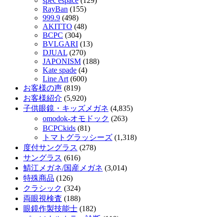
spec ēspace
(129)
RayBan
(155)
999.9
(498)
AKITTO
(48)
BCPC
(304)
BVLGARI
(13)
DJUAL
(270)
JAPONISM
(188)
Kate spade
(4)
Line Art
(600)
お客様の声
(819)
お客様紹介
(5,920)
子供眼鏡・キッズメガネ
(4,835)
omodok-オモドック
(263)
BCPCkids
(81)
トマトグラッシーズ
(1,318)
度付サングラス
(278)
サングラス
(616)
鯖江メガネ/国産メガネ
(3,014)
特殊商品
(126)
クラシック
(324)
両眼視検査
(188)
眼鏡作製技能士
(182)