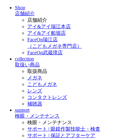
Shop
店舗紹介
店舗紹介
アイ&アイ瑞江本店
アイ&アイ船堀店
FaceOn瑞江店
（こどもメガネ専門店）
FaceOn武蔵境店
collection
取扱い商品
取扱商品
メガネ
こどもメガネ
レンズ
コンタクトレンズ
補聴器
support
検眼・メンテナンス
検眼・メンテナンス
サポート | 眼鏡作製技能士・検査
サポート | 保証とアフターケア