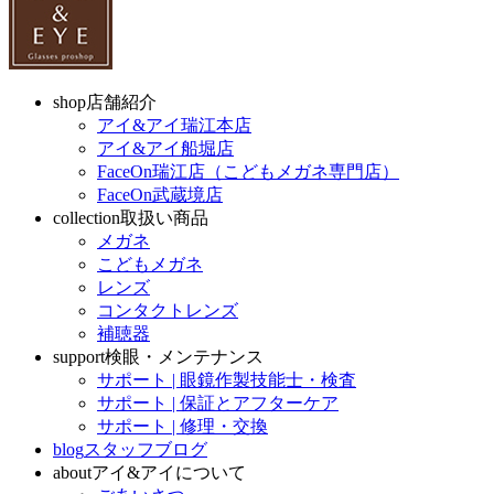
shop
店舗紹介
アイ&アイ瑞江本店
アイ&アイ船堀店
FaceOn瑞江店（こどもメガネ専門店）
FaceOn武蔵境店
collection
取扱い商品
メガネ
こどもメガネ
レンズ
コンタクトレンズ
補聴器
support
検眼・メンテナンス
サポート | 眼鏡作製技能士・検査
サポート | 保証とアフターケア
サポート | 修理・交換
blog
スタッフブログ
about
アイ&アイについて