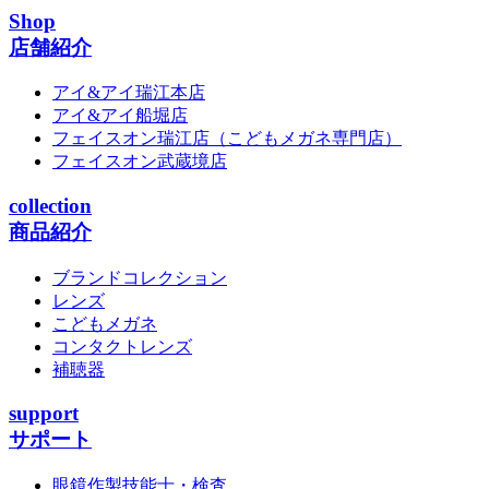
Shop
店舗紹介
アイ&アイ瑞江本店
アイ&アイ船堀店
フェイスオン瑞江店
（こどもメガネ専門店）
フェイスオン武蔵境店
collection
商品紹介
ブランドコレクション
レンズ
こどもメガネ
コンタクトレンズ
補聴器
support
サポート
眼鏡作製技能士・検査