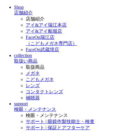
Shop
店舗紹介
店舗紹介
アイ&アイ瑞江本店
アイ&アイ船堀店
FaceOn瑞江店
（こどもメガネ専門店）
FaceOn武蔵境店
collection
取扱い商品
取扱商品
メガネ
こどもメガネ
レンズ
コンタクトレンズ
補聴器
support
検眼・メンテナンス
検眼・メンテナンス
サポート | 眼鏡作製技能士・検査
サポート | 保証とアフターケア