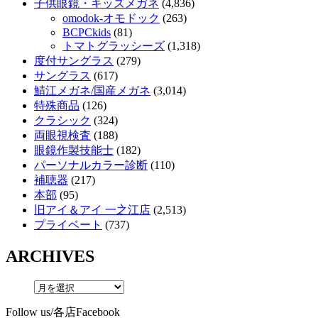
子供眼鏡・キッズメガネ
(4,836)
omodok-オモドック
(263)
BCPCkids
(81)
トマトグラッシーズ
(1,318)
度付サングラス
(279)
サングラス
(617)
鯖江メガネ/国産メガネ
(3,014)
特殊商品
(126)
クラシック
(324)
両眼視検査
(188)
眼鏡作製技能士
(182)
パーソナルカラー診断
(110)
補聴器
(217)
本部
(95)
旧アイ＆アイ 一之江店
(2,513)
プライベート
(737)
ARCHIVES
Follow us/各店Facebook