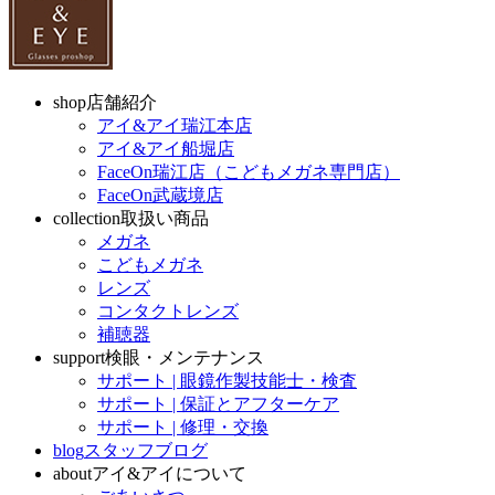
shop
店舗紹介
アイ&アイ瑞江本店
アイ&アイ船堀店
FaceOn瑞江店（こどもメガネ専門店）
FaceOn武蔵境店
collection
取扱い商品
メガネ
こどもメガネ
レンズ
コンタクトレンズ
補聴器
support
検眼・メンテナンス
サポート | 眼鏡作製技能士・検査
サポート | 保証とアフターケア
サポート | 修理・交換
blog
スタッフブログ
about
アイ&アイについて