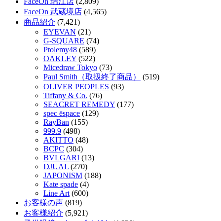
FaceOn 瑞江店
(2,809)
FaceOn 武蔵境店
(4,565)
商品紹介
(7,421)
EYEVAN
(21)
G-SQUARE
(74)
Ptolemy48
(589)
OAKLEY
(522)
Micedraw Tokyo
(73)
Paul Smith（取扱終了商品）
(519)
OLIVER PEOPLES
(93)
Tiffany & Co.
(76)
SEACRET REMEDY
(177)
spec ēspace
(129)
RayBan
(155)
999.9
(498)
AKITTO
(48)
BCPC
(304)
BVLGARI
(13)
DJUAL
(270)
JAPONISM
(188)
Kate spade
(4)
Line Art
(600)
お客様の声
(819)
お客様紹介
(5,921)