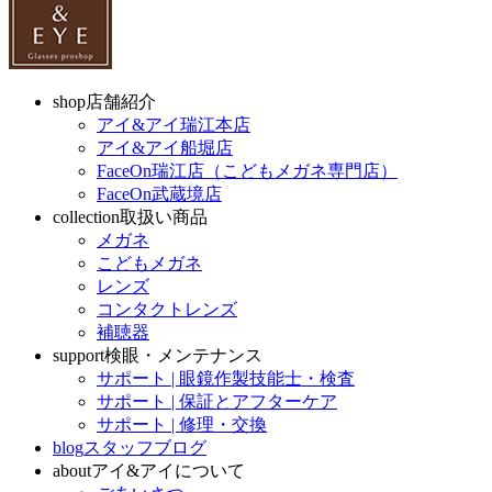
shop
店舗紹介
アイ&アイ瑞江本店
アイ&アイ船堀店
FaceOn瑞江店（こどもメガネ専門店）
FaceOn武蔵境店
collection
取扱い商品
メガネ
こどもメガネ
レンズ
コンタクトレンズ
補聴器
support
検眼・メンテナンス
サポート | 眼鏡作製技能士・検査
サポート | 保証とアフターケア
サポート | 修理・交換
blog
スタッフブログ
about
アイ&アイについて