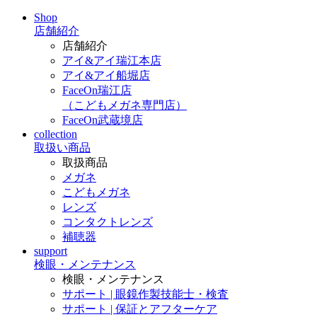
Shop
店舗紹介
店舗紹介
アイ&アイ瑞江本店
アイ&アイ船堀店
FaceOn瑞江店
（こどもメガネ専門店）
FaceOn武蔵境店
collection
取扱い商品
取扱商品
メガネ
こどもメガネ
レンズ
コンタクトレンズ
補聴器
support
検眼・メンテナンス
検眼・メンテナンス
サポート | 眼鏡作製技能士・検査
サポート | 保証とアフターケア