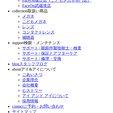
FaceOn瑞江店（こどもメガネ専門店）
FaceOn武蔵境店
collection
取扱い商品
メガネ
こどもメガネ
レンズ
コンタクトレンズ
補聴器
support
検眼・メンテナンス
サポート | 眼鏡作製技能士・検査
サポート | 保証とアフターケア
サポート | 修理・交換
blog
スタッフブログ
about
アイ&アイについて
ごあいさつ
企業理念
会社概要
ヒストリー
アイ アンド アイについて
採用情報
contact
ご予約・お問い合わせ
サイトマップ