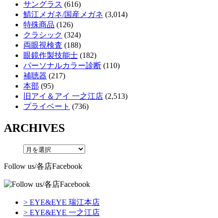
サングラス
(616)
鯖江メガネ/国産メガネ
(3,014)
特殊商品
(126)
クラシック
(324)
両眼視検査
(188)
眼鏡作製技能士
(182)
パーソナルカラー診断
(110)
補聴器
(217)
本部
(95)
旧アイ＆アイ 一之江店
(2,513)
プライベート
(736)
ARCHIVES
Follow us/各店Facebook
> EYE&EYE 瑞江本店
> EYE&EYE 一之江店