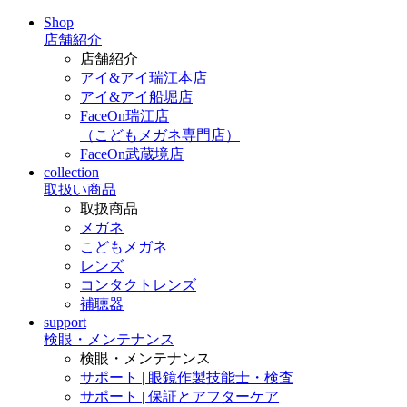
Shop
店舗紹介
店舗紹介
アイ&アイ瑞江本店
アイ&アイ船堀店
FaceOn瑞江店
（こどもメガネ専門店）
FaceOn武蔵境店
collection
取扱い商品
取扱商品
メガネ
こどもメガネ
レンズ
コンタクトレンズ
補聴器
support
検眼・メンテナンス
検眼・メンテナンス
サポート | 眼鏡作製技能士・検査
サポート | 保証とアフターケア