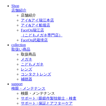
Shop
店舗紹介
店舗紹介
アイ&アイ瑞江本店
アイ&アイ船堀店
FaceOn瑞江店
（こどもメガネ専門店）
FaceOn武蔵境店
collection
取扱い商品
取扱商品
メガネ
こどもメガネ
レンズ
コンタクトレンズ
補聴器
support
検眼・メンテナンス
検眼・メンテナンス
サポート | 眼鏡作製技能士・検査
サポート | 保証とアフターケア