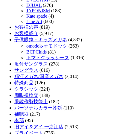
DJUAL
(270)
JAPONISM
(188)
Kate spade
(4)
Line Art
(600)
お客様の声
(819)
お客様紹介
(5,917)
子供眼鏡・キッズメガネ
(4,832)
omodok-オモドック
(263)
BCPCkids
(81)
トマトグラッシーズ
(1,316)
度付サングラス
(278)
サングラス
(616)
鯖江メガネ/国産メガネ
(3,014)
特殊商品
(126)
クラシック
(324)
両眼視検査
(188)
眼鏡作製技能士
(182)
パーソナルカラー診断
(110)
補聴器
(217)
本部
(95)
旧アイ＆アイ 一之江店
(2,513)
プライベート
(736)