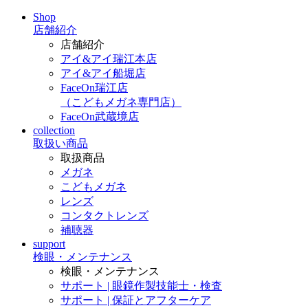
Shop
店舗紹介
店舗紹介
アイ&アイ瑞江本店
アイ&アイ船堀店
FaceOn瑞江店
（こどもメガネ専門店）
FaceOn武蔵境店
collection
取扱い商品
取扱商品
メガネ
こどもメガネ
レンズ
コンタクトレンズ
補聴器
support
検眼・メンテナンス
検眼・メンテナンス
サポート | 眼鏡作製技能士・検査
サポート | 保証とアフターケア