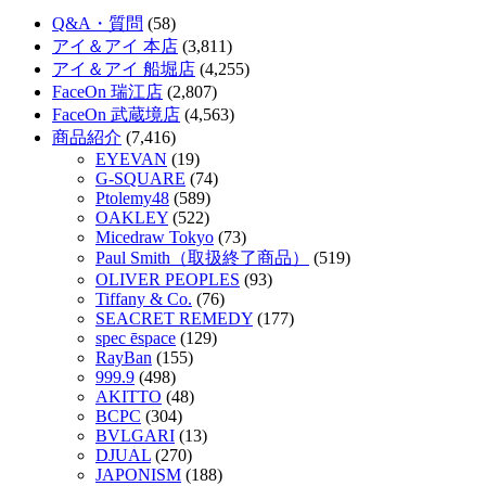
Q&A・質問
(58)
アイ＆アイ 本店
(3,811)
アイ＆アイ 船堀店
(4,255)
FaceOn 瑞江店
(2,807)
FaceOn 武蔵境店
(4,563)
商品紹介
(7,416)
EYEVAN
(19)
G-SQUARE
(74)
Ptolemy48
(589)
OAKLEY
(522)
Micedraw Tokyo
(73)
Paul Smith（取扱終了商品）
(519)
OLIVER PEOPLES
(93)
Tiffany & Co.
(76)
SEACRET REMEDY
(177)
spec ēspace
(129)
RayBan
(155)
999.9
(498)
AKITTO
(48)
BCPC
(304)
BVLGARI
(13)
DJUAL
(270)
JAPONISM
(188)