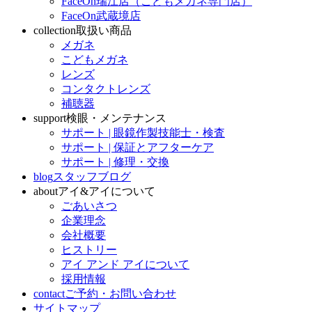
FaceOn瑞江店（こどもメガネ専門店）
FaceOn武蔵境店
collection
取扱い商品
メガネ
こどもメガネ
レンズ
コンタクトレンズ
補聴器
support
検眼・メンテナンス
サポート | 眼鏡作製技能士・検査
サポート | 保証とアフターケア
サポート | 修理・交換
blog
スタッフブログ
about
アイ&アイについて
ごあいさつ
企業理念
会社概要
ヒストリー
アイ アンド アイについて
採用情報
contact
ご予約・お問い合わせ
サイトマップ