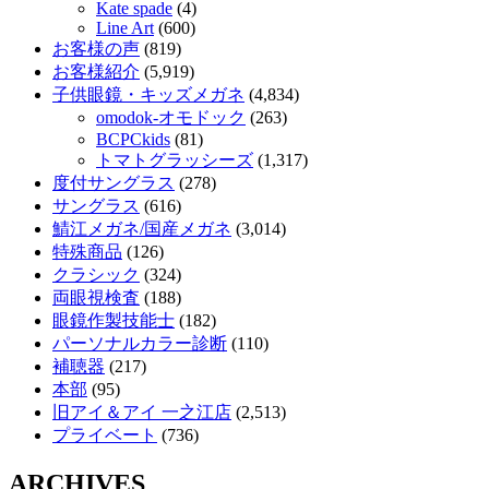
Kate spade
(4)
Line Art
(600)
お客様の声
(819)
お客様紹介
(5,919)
子供眼鏡・キッズメガネ
(4,834)
omodok-オモドック
(263)
BCPCkids
(81)
トマトグラッシーズ
(1,317)
度付サングラス
(278)
サングラス
(616)
鯖江メガネ/国産メガネ
(3,014)
特殊商品
(126)
クラシック
(324)
両眼視検査
(188)
眼鏡作製技能士
(182)
パーソナルカラー診断
(110)
補聴器
(217)
本部
(95)
旧アイ＆アイ 一之江店
(2,513)
プライベート
(736)
ARCHIVES