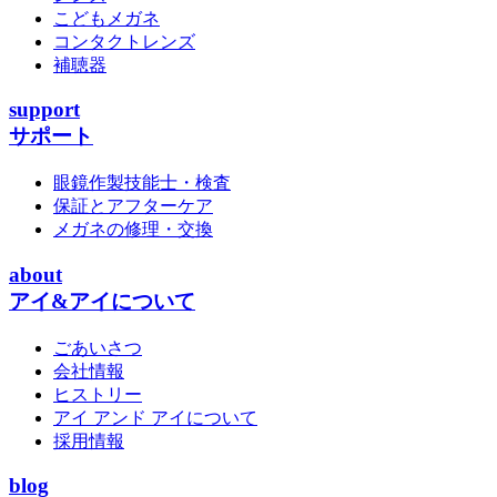
こどもメガネ
コンタクトレンズ
補聴器
support
サポート
眼鏡作製技能士・検査
保証とアフターケア
メガネの修理・交換
about
アイ&アイについて
ごあいさつ
会社情報
ヒストリー
アイ アンド アイについて
採用情報
blog