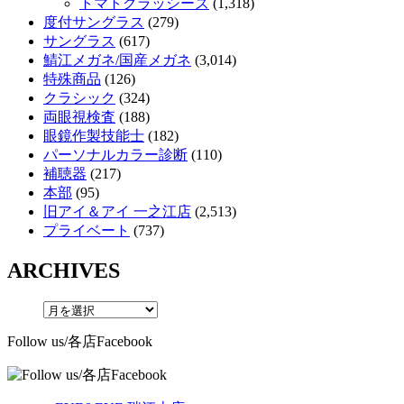
トマトグラッシーズ
(1,318)
度付サングラス
(279)
サングラス
(617)
鯖江メガネ/国産メガネ
(3,014)
特殊商品
(126)
クラシック
(324)
両眼視検査
(188)
眼鏡作製技能士
(182)
パーソナルカラー診断
(110)
補聴器
(217)
本部
(95)
旧アイ＆アイ 一之江店
(2,513)
プライベート
(737)
ARCHIVES
Follow us/各店Facebook