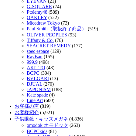
EYEVAN
(21)
G-SQUARE
(74)
Ptolemy48
(589)
OAKLEY
(522)
Micedraw Tokyo
(73)
Paul Smith（取扱終了商品）
(519)
OLIVER PEOPLES
(93)
Tiffany & Co.
(76)
SEACRET REMEDY
(177)
spec ēspace
(129)
RayBan
(155)
999.9
(498)
AKITTO
(48)
BCPC
(304)
BVLGARI
(13)
DJUAL
(270)
JAPONISM
(188)
Kate spade
(4)
Line Art
(600)
お客様の声
(819)
お客様紹介
(5,921)
子供眼鏡・キッズメガネ
(4,836)
omodok-オモドック
(263)
BCPCkids
(81)