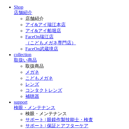
Shop
店舗紹介
店舗紹介
アイ&アイ瑞江本店
アイ&アイ船堀店
FaceOn瑞江店
（こどもメガネ専門店）
FaceOn武蔵境店
collection
取扱い商品
取扱商品
メガネ
こどもメガネ
レンズ
コンタクトレンズ
補聴器
support
検眼・メンテナンス
検眼・メンテナンス
サポート | 眼鏡作製技能士・検査
サポート | 保証とアフターケア