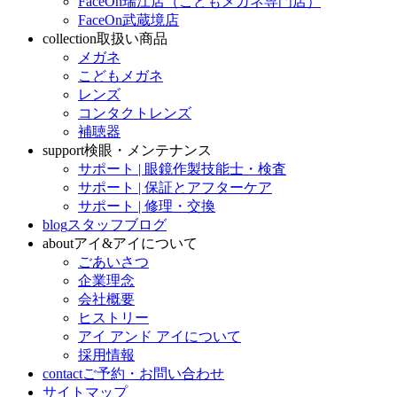
FaceOn瑞江店（こどもメガネ専門店）
FaceOn武蔵境店
collection
取扱い商品
メガネ
こどもメガネ
レンズ
コンタクトレンズ
補聴器
support
検眼・メンテナンス
サポート | 眼鏡作製技能士・検査
サポート | 保証とアフターケア
サポート | 修理・交換
blog
スタッフブログ
about
アイ&アイについて
ごあいさつ
企業理念
会社概要
ヒストリー
アイ アンド アイについて
採用情報
contact
ご予約・お問い合わせ
サイトマップ