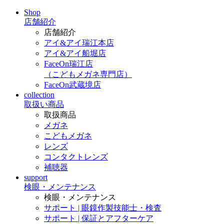
Shop
店舗紹介
店舗紹介
アイ&アイ瑞江本店
アイ&アイ船堀店
FaceOn瑞江店
（こどもメガネ専門店）
FaceOn武蔵境店
collection
取扱い商品
取扱商品
メガネ
こどもメガネ
レンズ
コンタクトレンズ
補聴器
support
検眼・メンテナンス
検眼・メンテナンス
サポート | 眼鏡作製技能士・検査
サポート | 保証とアフターケア