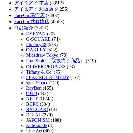
アイ＆アイ 本店
(3,812)
アイ＆アイ 船堀店
(4,255)
FaceOn 瑞江店
(2,807)
FaceOn 武蔵境店
(4,563)
商品紹介
(7,417)
EYEVAN
(20)
G-SQUARE
(74)
Ptolemy48
(589)
OAKLEY
(522)
Micedraw Tokyo
(73)
Paul Smith（取扱終了商品）
(519)
OLIVER PEOPLES
(93)
Tiffany & Co.
(76)
SEACRET REMEDY
(177)
spec ēspace
(129)
RayBan
(155)
999.9
(498)
AKITTO
(48)
BCPC
(304)
BVLGARI
(13)
DJUAL
(270)
JAPONISM
(188)
Kate spade
(4)
Line Art
(600)