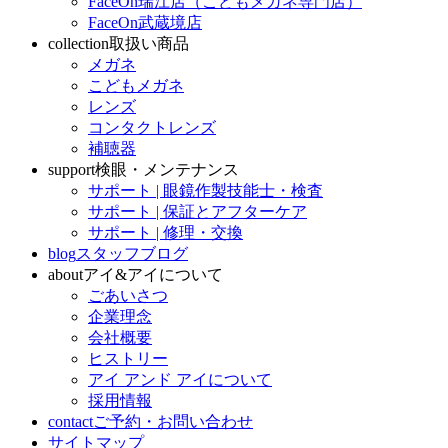
FaceOn瑞江店（こどもメガネ専門店）
FaceOn武蔵境店
collection
取扱い商品
メガネ
こどもメガネ
レンズ
コンタクトレンズ
補聴器
support
検眼・メンテナンス
サポート | 眼鏡作製技能士・検査
サポート | 保証とアフターケア
サポート | 修理・交換
blog
スタッフブログ
about
アイ&アイについて
ごあいさつ
企業理念
会社概要
ヒストリー
アイ アンド アイについて
採用情報
contact
ご予約・お問い合わせ
サイトマップ