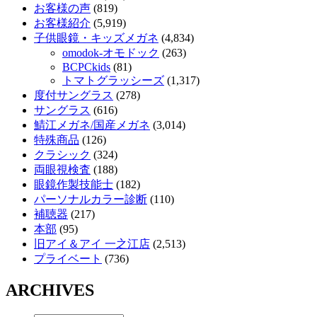
お客様の声
(819)
お客様紹介
(5,919)
子供眼鏡・キッズメガネ
(4,834)
omodok-オモドック
(263)
BCPCkids
(81)
トマトグラッシーズ
(1,317)
度付サングラス
(278)
サングラス
(616)
鯖江メガネ/国産メガネ
(3,014)
特殊商品
(126)
クラシック
(324)
両眼視検査
(188)
眼鏡作製技能士
(182)
パーソナルカラー診断
(110)
補聴器
(217)
本部
(95)
旧アイ＆アイ 一之江店
(2,513)
プライベート
(736)
ARCHIVES