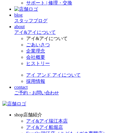
サポート | 修理・交換
blog
スタッフブログ
about
アイ&アイについて
アイ&アイについて
ごあいさつ
企業理念
会社概要
ヒストリー
アイ アンド アイについて
採用情報
contact
ご予約・お問い合わせ
shop
店舗紹介
アイ&アイ瑞江本店
アイ&アイ船堀店