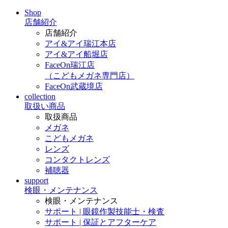
Shop
店舗紹介
店舗紹介
アイ&アイ瑞江本店
アイ&アイ船堀店
FaceOn瑞江店
（こどもメガネ専門店）
FaceOn武蔵境店
collection
取扱い商品
取扱商品
メガネ
こどもメガネ
レンズ
コンタクトレンズ
補聴器
support
検眼・メンテナンス
検眼・メンテナンス
サポート | 眼鏡作製技能士・検査
サポート | 保証とアフターケア