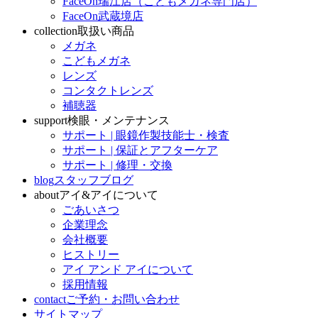
FaceOn瑞江店（こどもメガネ専門店）
FaceOn武蔵境店
collection
取扱い商品
メガネ
こどもメガネ
レンズ
コンタクトレンズ
補聴器
support
検眼・メンテナンス
サポート | 眼鏡作製技能士・検査
サポート | 保証とアフターケア
サポート | 修理・交換
blog
スタッフブログ
about
アイ&アイについて
ごあいさつ
企業理念
会社概要
ヒストリー
アイ アンド アイについて
採用情報
contact
ご予約・お問い合わせ
サイトマップ