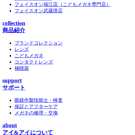
フェイスオン瑞江店
（こどもメガネ専門店）
フェイスオン武蔵境店
collection
商品紹介
ブランドコレクション
レンズ
こどもメガネ
コンタクトレンズ
補聴器
support
サポート
眼鏡作製技能士・検査
保証とアフターケア
メガネの修理・交換
about
アイ&アイについて