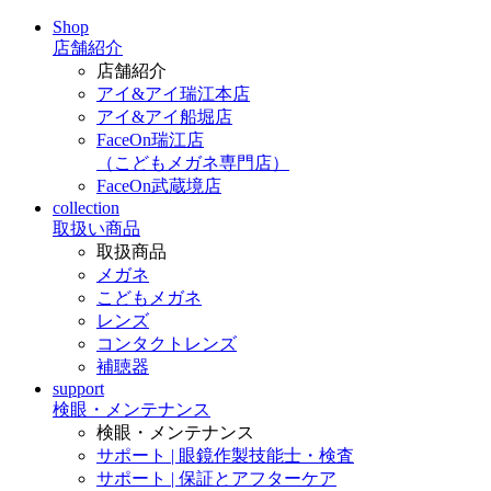
Shop
店舗紹介
店舗紹介
アイ&アイ瑞江本店
アイ&アイ船堀店
FaceOn瑞江店
（こどもメガネ専門店）
FaceOn武蔵境店
collection
取扱い商品
取扱商品
メガネ
こどもメガネ
レンズ
コンタクトレンズ
補聴器
support
検眼・メンテナンス
検眼・メンテナンス
サポート | 眼鏡作製技能士・検査
サポート | 保証とアフターケア