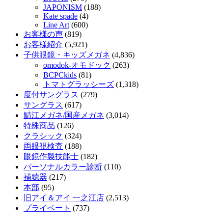
JAPONISM
(188)
Kate spade
(4)
Line Art
(600)
お客様の声
(819)
お客様紹介
(5,921)
子供眼鏡・キッズメガネ
(4,836)
omodok-オモドック
(263)
BCPCkids
(81)
トマトグラッシーズ
(1,318)
度付サングラス
(279)
サングラス
(617)
鯖江メガネ/国産メガネ
(3,014)
特殊商品
(126)
クラシック
(324)
両眼視検査
(188)
眼鏡作製技能士
(182)
パーソナルカラー診断
(110)
補聴器
(217)
本部
(95)
旧アイ＆アイ 一之江店
(2,513)
プライベート
(737)