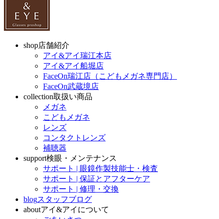
shop
店舗紹介
アイ&アイ瑞江本店
アイ&アイ船堀店
FaceOn瑞江店（こどもメガネ専門店）
FaceOn武蔵境店
collection
取扱い商品
メガネ
こどもメガネ
レンズ
コンタクトレンズ
補聴器
support
検眼・メンテナンス
サポート | 眼鏡作製技能士・検査
サポート | 保証とアフターケア
サポート | 修理・交換
blog
スタッフブログ
about
アイ&アイについて