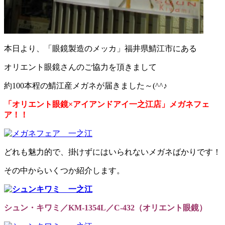
本日より、「眼鏡製造のメッカ」福井県鯖江市にある
オリエント眼鏡さんのご協力を頂きまして
約100本程の鯖江産メガネが届きました～(^^♪
「オリエント眼鏡×アイアンドアイ一之江店」メガネフェ
ア！！
どれも魅力的で、掛けずにはいられないメガネばかりです！
その中からいくつか紹介します。
シュン・キワミ／KM-1354L／C-432（オリエント眼鏡）