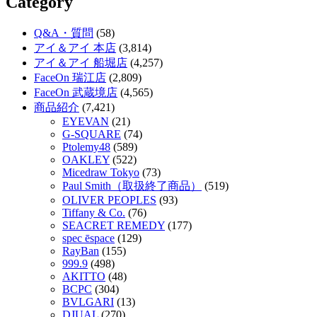
Category
Q&A・質問
(58)
アイ＆アイ 本店
(3,814)
アイ＆アイ 船堀店
(4,257)
FaceOn 瑞江店
(2,809)
FaceOn 武蔵境店
(4,565)
商品紹介
(7,421)
EYEVAN
(21)
G-SQUARE
(74)
Ptolemy48
(589)
OAKLEY
(522)
Micedraw Tokyo
(73)
Paul Smith（取扱終了商品）
(519)
OLIVER PEOPLES
(93)
Tiffany & Co.
(76)
SEACRET REMEDY
(177)
spec ēspace
(129)
RayBan
(155)
999.9
(498)
AKITTO
(48)
BCPC
(304)
BVLGARI
(13)
DJUAL
(270)