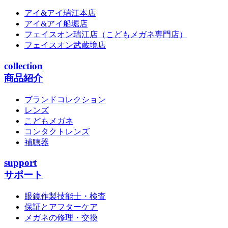
アイ&アイ瑞江本店
アイ&アイ船堀店
フェイスオン瑞江店
（こどもメガネ専門店）
フェイスオン武蔵境店
collection
商品紹介
ブランドコレクション
レンズ
こどもメガネ
コンタクトレンズ
補聴器
support
サポート
眼鏡作製技能士・検査
保証とアフターケア
メガネの修理・交換