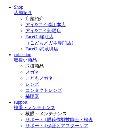
Shop
店舗紹介
店舗紹介
アイ&アイ瑞江本店
アイ&アイ船堀店
FaceOn瑞江店
（こどもメガネ専門店）
FaceOn武蔵境店
collection
取扱い商品
取扱商品
メガネ
こどもメガネ
レンズ
コンタクトレンズ
補聴器
support
検眼・メンテナンス
検眼・メンテナンス
サポート | 眼鏡作製技能士・検査
サポート | 保証とアフターケア