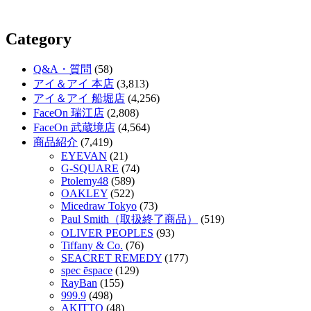
Category
Q&A・質問
(58)
アイ＆アイ 本店
(3,813)
アイ＆アイ 船堀店
(4,256)
FaceOn 瑞江店
(2,808)
FaceOn 武蔵境店
(4,564)
商品紹介
(7,419)
EYEVAN
(21)
G-SQUARE
(74)
Ptolemy48
(589)
OAKLEY
(522)
Micedraw Tokyo
(73)
Paul Smith（取扱終了商品）
(519)
OLIVER PEOPLES
(93)
Tiffany & Co.
(76)
SEACRET REMEDY
(177)
spec ēspace
(129)
RayBan
(155)
999.9
(498)
AKITTO
(48)