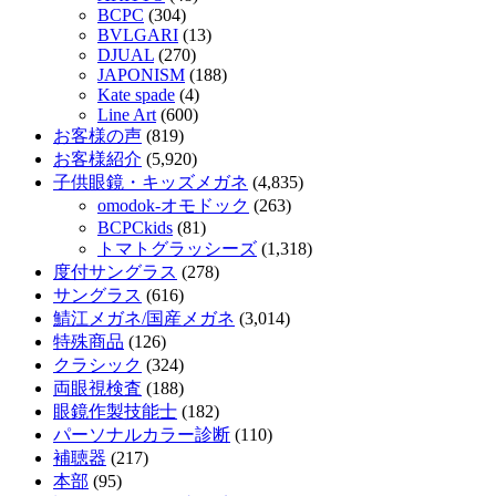
BCPC
(304)
BVLGARI
(13)
DJUAL
(270)
JAPONISM
(188)
Kate spade
(4)
Line Art
(600)
お客様の声
(819)
お客様紹介
(5,920)
子供眼鏡・キッズメガネ
(4,835)
omodok-オモドック
(263)
BCPCkids
(81)
トマトグラッシーズ
(1,318)
度付サングラス
(278)
サングラス
(616)
鯖江メガネ/国産メガネ
(3,014)
特殊商品
(126)
クラシック
(324)
両眼視検査
(188)
眼鏡作製技能士
(182)
パーソナルカラー診断
(110)
補聴器
(217)
本部
(95)