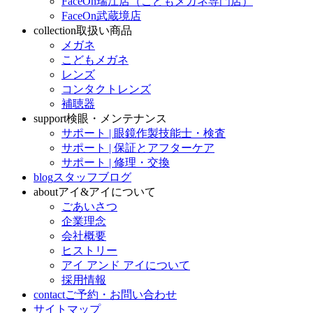
FaceOn瑞江店（こどもメガネ専門店）
FaceOn武蔵境店
collection
取扱い商品
メガネ
こどもメガネ
レンズ
コンタクトレンズ
補聴器
support
検眼・メンテナンス
サポート | 眼鏡作製技能士・検査
サポート | 保証とアフターケア
サポート | 修理・交換
blog
スタッフブログ
about
アイ&アイについて
ごあいさつ
企業理念
会社概要
ヒストリー
アイ アンド アイについて
採用情報
contact
ご予約・お問い合わせ
サイトマップ