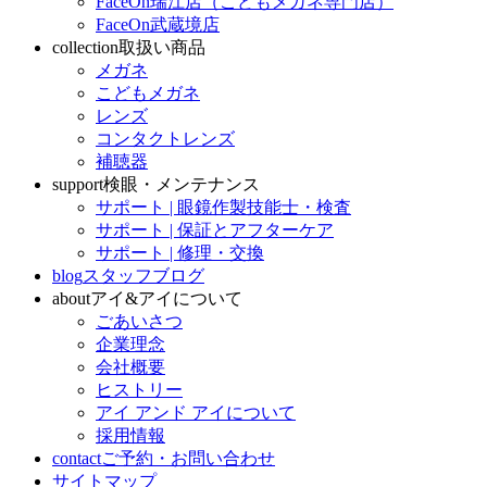
FaceOn瑞江店（こどもメガネ専門店）
FaceOn武蔵境店
collection
取扱い商品
メガネ
こどもメガネ
レンズ
コンタクトレンズ
補聴器
support
検眼・メンテナンス
サポート | 眼鏡作製技能士・検査
サポート | 保証とアフターケア
サポート | 修理・交換
blog
スタッフブログ
about
アイ&アイについて
ごあいさつ
企業理念
会社概要
ヒストリー
アイ アンド アイについて
採用情報
contact
ご予約・お問い合わせ
サイトマップ