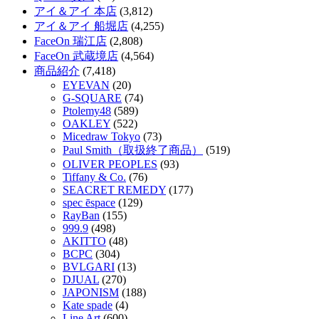
アイ＆アイ 本店
(3,812)
アイ＆アイ 船堀店
(4,255)
FaceOn 瑞江店
(2,808)
FaceOn 武蔵境店
(4,564)
商品紹介
(7,418)
EYEVAN
(20)
G-SQUARE
(74)
Ptolemy48
(589)
OAKLEY
(522)
Micedraw Tokyo
(73)
Paul Smith（取扱終了商品）
(519)
OLIVER PEOPLES
(93)
Tiffany & Co.
(76)
SEACRET REMEDY
(177)
spec ēspace
(129)
RayBan
(155)
999.9
(498)
AKITTO
(48)
BCPC
(304)
BVLGARI
(13)
DJUAL
(270)
JAPONISM
(188)
Kate spade
(4)
Line Art
(600)