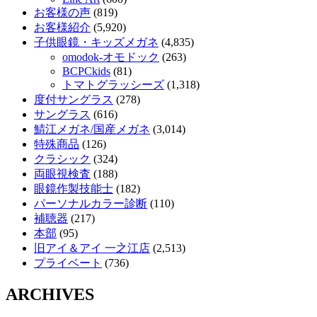
お客様の声
(819)
お客様紹介
(5,920)
子供眼鏡・キッズメガネ
(4,835)
omodok-オモドック
(263)
BCPCkids
(81)
トマトグラッシーズ
(1,318)
度付サングラス
(278)
サングラス
(616)
鯖江メガネ/国産メガネ
(3,014)
特殊商品
(126)
クラシック
(324)
両眼視検査
(188)
眼鏡作製技能士
(182)
パーソナルカラー診断
(110)
補聴器
(217)
本部
(95)
旧アイ＆アイ 一之江店
(2,513)
プライベート
(736)
ARCHIVES