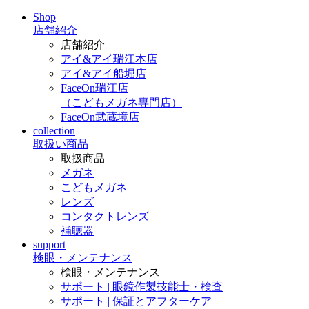
Shop
店舗紹介
店舗紹介
アイ&アイ瑞江本店
アイ&アイ船堀店
FaceOn瑞江店
（こどもメガネ専門店）
FaceOn武蔵境店
collection
取扱い商品
取扱商品
メガネ
こどもメガネ
レンズ
コンタクトレンズ
補聴器
support
検眼・メンテナンス
検眼・メンテナンス
サポート | 眼鏡作製技能士・検査
サポート | 保証とアフターケア