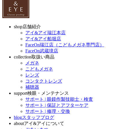
shop
店舗紹介
アイ&アイ瑞江本店
アイ&アイ船堀店
FaceOn瑞江店（こどもメガネ専門店）
FaceOn武蔵境店
collection
取扱い商品
メガネ
こどもメガネ
レンズ
コンタクトレンズ
補聴器
support
検眼・メンテナンス
サポート | 眼鏡作製技能士・検査
サポート | 保証とアフターケア
サポート | 修理・交換
blog
スタッフブログ
about
アイ&アイについて