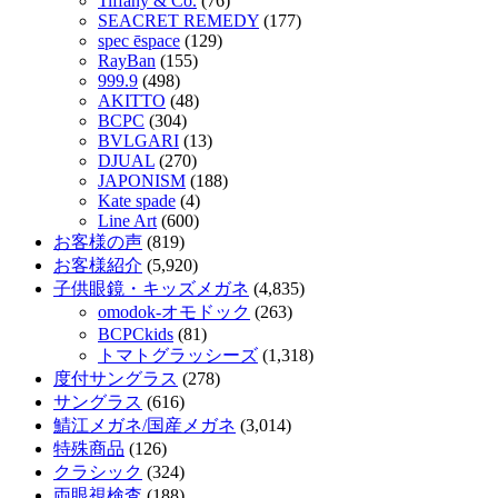
Tiffany & Co.
(76)
SEACRET REMEDY
(177)
spec ēspace
(129)
RayBan
(155)
999.9
(498)
AKITTO
(48)
BCPC
(304)
BVLGARI
(13)
DJUAL
(270)
JAPONISM
(188)
Kate spade
(4)
Line Art
(600)
お客様の声
(819)
お客様紹介
(5,920)
子供眼鏡・キッズメガネ
(4,835)
omodok-オモドック
(263)
BCPCkids
(81)
トマトグラッシーズ
(1,318)
度付サングラス
(278)
サングラス
(616)
鯖江メガネ/国産メガネ
(3,014)
特殊商品
(126)
クラシック
(324)
両眼視検査
(188)