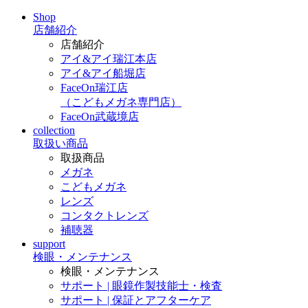
Shop
店舗紹介
店舗紹介
アイ&アイ瑞江本店
アイ&アイ船堀店
FaceOn瑞江店
（こどもメガネ専門店）
FaceOn武蔵境店
collection
取扱い商品
取扱商品
メガネ
こどもメガネ
レンズ
コンタクトレンズ
補聴器
support
検眼・メンテナンス
検眼・メンテナンス
サポート | 眼鏡作製技能士・検査
サポート | 保証とアフターケア