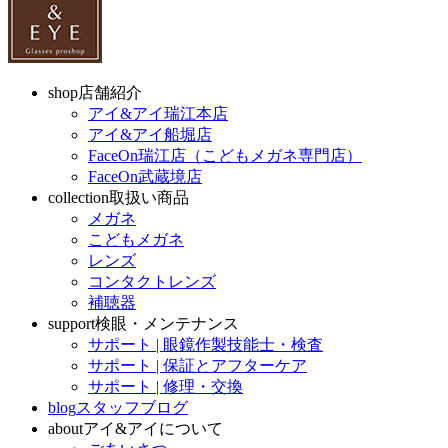
shop
店舗紹介
アイ&アイ瑞江本店
アイ&アイ船堀店
FaceOn瑞江店（こどもメガネ専門店）
FaceOn武蔵境店
collection
取扱い商品
メガネ
こどもメガネ
レンズ
コンタクトレンズ
補聴器
support
検眼・メンテナンス
サポート | 眼鏡作製技能士・検査
サポート | 保証とアフターケア
サポート | 修理・交換
blog
スタッフブログ
about
アイ&アイについて