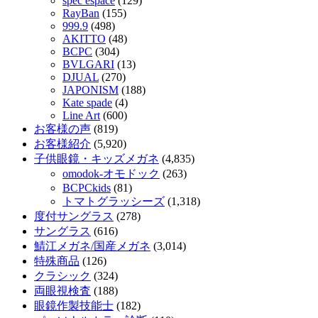
spec ēspace
(129)
RayBan
(155)
999.9
(498)
AKITTO
(48)
BCPC
(304)
BVLGARI
(13)
DJUAL
(270)
JAPONISM
(188)
Kate spade
(4)
Line Art
(600)
お客様の声
(819)
お客様紹介
(5,920)
子供眼鏡・キッズメガネ
(4,835)
omodok-オモドック
(263)
BCPCkids
(81)
トマトグラッシーズ
(1,318)
度付サングラス
(278)
サングラス
(616)
鯖江メガネ/国産メガネ
(3,014)
特殊商品
(126)
クラシック
(324)
両眼視検査
(188)
眼鏡作製技能士
(182)