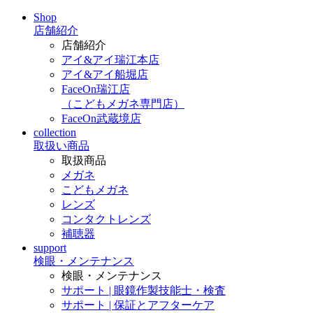
Shop
店舗紹介
店舗紹介
アイ&アイ瑞江本店
アイ&アイ船堀店
FaceOn瑞江店
（こどもメガネ専門店）
FaceOn武蔵境店
collection
取扱い商品
取扱商品
メガネ
こどもメガネ
レンズ
コンタクトレンズ
補聴器
support
検眼・メンテナンス
検眼・メンテナンス
サポート | 眼鏡作製技能士・検査
サポート | 保証とアフターケア