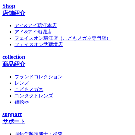
Shop
店舗紹介
アイ&アイ瑞江本店
アイ&アイ船堀店
フェイスオン瑞江店
（こどもメガネ専門店）
フェイスオン武蔵境店
collection
商品紹介
ブランドコレクション
レンズ
こどもメガネ
コンタクトレンズ
補聴器
support
サポート
眼鏡作製技能士・検査