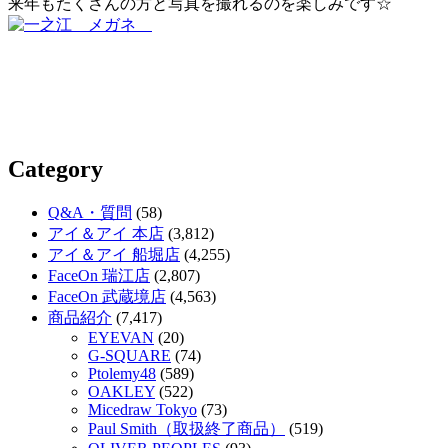
来年もたくさんの方と写真を撮れるのを楽しみです☆
Category
Q&A・質問
(58)
アイ＆アイ 本店
(3,812)
アイ＆アイ 船堀店
(4,255)
FaceOn 瑞江店
(2,807)
FaceOn 武蔵境店
(4,563)
商品紹介
(7,417)
EYEVAN
(20)
G-SQUARE
(74)
Ptolemy48
(589)
OAKLEY
(522)
Micedraw Tokyo
(73)
Paul Smith（取扱終了商品）
(519)