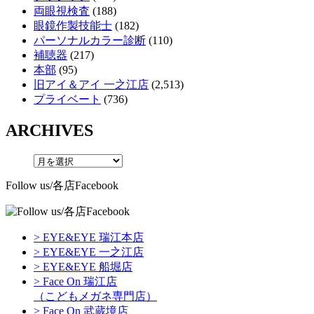
両眼視検査
(188)
眼鏡作製技能士
(182)
パーソナルカラー診断
(110)
補聴器
(217)
本部
(95)
旧アイ＆アイ 一之江店
(2,513)
プライベート
(736)
ARCHIVES
Follow us/各店Facebook
> EYE&EYE 瑞江本店
> EYE&EYE 一之江店
> EYE&EYE 船堀店
> Face On 瑞江店
（こどもメガネ専門店）
> Face On 武蔵境店