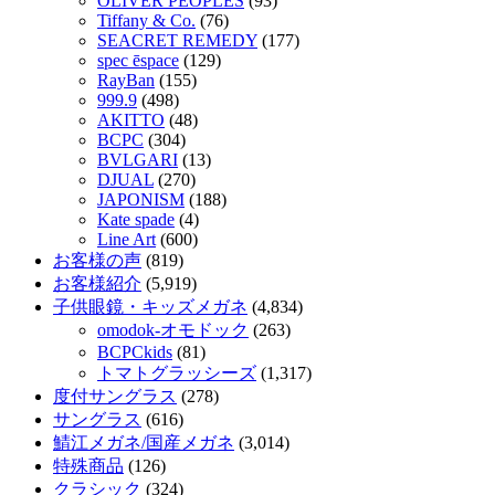
OLIVER PEOPLES
(93)
Tiffany & Co.
(76)
SEACRET REMEDY
(177)
spec ēspace
(129)
RayBan
(155)
999.9
(498)
AKITTO
(48)
BCPC
(304)
BVLGARI
(13)
DJUAL
(270)
JAPONISM
(188)
Kate spade
(4)
Line Art
(600)
お客様の声
(819)
お客様紹介
(5,919)
子供眼鏡・キッズメガネ
(4,834)
omodok-オモドック
(263)
BCPCkids
(81)
トマトグラッシーズ
(1,317)
度付サングラス
(278)
サングラス
(616)
鯖江メガネ/国産メガネ
(3,014)
特殊商品
(126)
クラシック
(324)