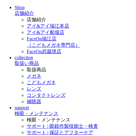
Shop
店舗紹介
店舗紹介
アイ&アイ瑞江本店
アイ&アイ船堀店
FaceOn瑞江店
（こどもメガネ専門店）
FaceOn武蔵境店
collection
取扱い商品
取扱商品
メガネ
こどもメガネ
レンズ
コンタクトレンズ
補聴器
support
検眼・メンテナンス
検眼・メンテナンス
サポート | 眼鏡作製技能士・検査
サポート | 保証とアフターケア