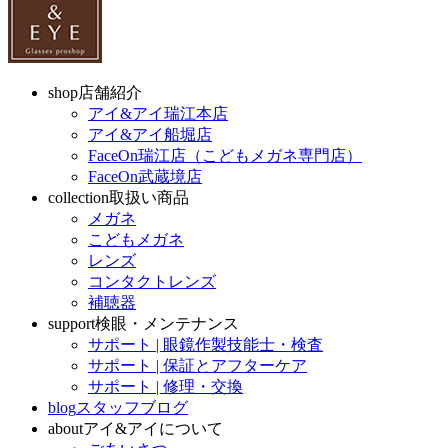
shop
店舗紹介
アイ&アイ瑞江本店
アイ&アイ船堀店
FaceOn瑞江店（こどもメガネ専門店）
FaceOn武蔵境店
collection
取扱い商品
メガネ
こどもメガネ
レンズ
コンタクトレンズ
補聴器
support
検眼・メンテナンス
サポート | 眼鏡作製技能士・検査
サポート | 保証とアフターケア
サポート | 修理・交換
blog
スタッフブログ
about
アイ&アイについて