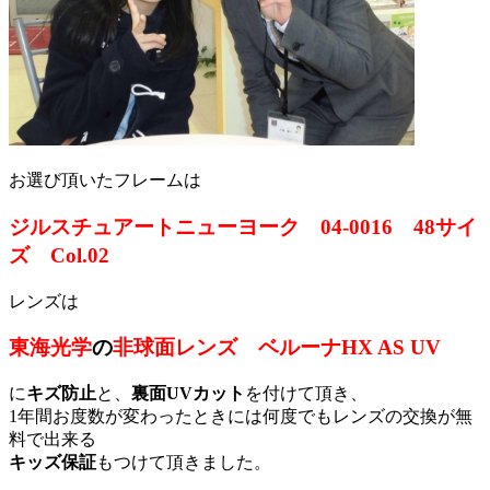
お選び頂いたフレームは
ジルスチュアートニューヨーク 04-0016 48サイ
ズ Col.02
レンズは
東海光学
の
非球面レンズ ベルーナHX AS UV
に
キズ防止
と、
裏面UVカット
を付けて頂き、
1年間お度数が変わったときには何度でもレンズの交換が無
料で出来る
キッズ保証
もつけて頂きました。