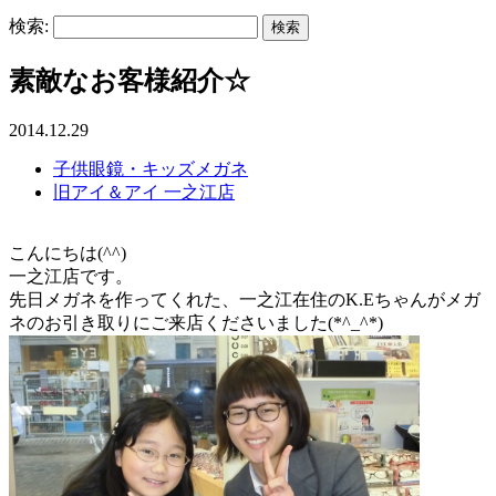
検索:
素敵なお客様紹介☆
2014.12.29
子供眼鏡・キッズメガネ
旧アイ＆アイ 一之江店
こんにちは(^^)
一之江店です。
先日メガネを作ってくれた、一之江在住のK.Eちゃんがメガ
ネのお引き取りにご来店くださいました(*^_^*)